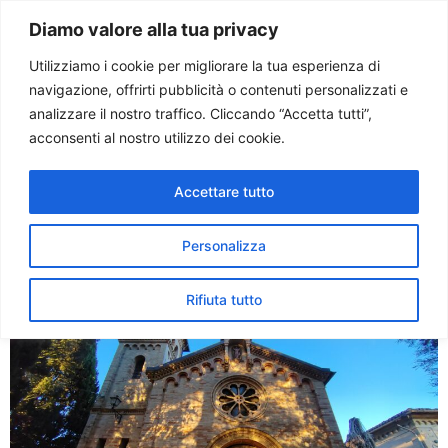
Paolo Ondarza
Diamo valore alla tua privacy
Utilizziamo i cookie per migliorare la tua esperienza di
navigazione, offrirti pubblicità o contenuti personalizzati e
Tag:
restauro
analizzare il nostro traffico. Cliccando “Accetta tutti”,
acconsenti al nostro utilizzo dei cookie.
San Leopardo, un passo
Accettare tutto
verso la rinascita: iniziati i
lavori di restauro
Personalizza
Rifiuta tutto