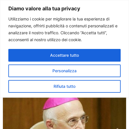
Paolo Ondarza
Diamo valore alla tua privacy
Utilizziamo i cookie per migliorare la tua esperienza di
navigazione, offrirti pubblicità o contenuti personalizzati e
Tag:
rosarno
analizzare il nostro traffico. Cliccando “Accetta tutti”,
acconsenti al nostro utilizzo dei cookie.
Bagnasco e il sogno di una
Accettare tutto
nuova generazione di
italiani per il bene comune
Personalizza
Rifiuta tutto