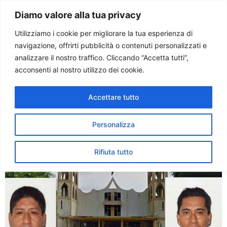
Paolo Ondarza
Diamo valore alla tua privacy
Utilizziamo i cookie per migliorare la tua esperienza di
navigazione, offrirti pubblicità o contenuti personalizzati e
Tag:
sacerdoti uccisi
analizzare il nostro traffico. Cliccando “Accetta tutti”,
acconsenti al nostro utilizzo dei cookie.
Due sacerdoti cattolici
Accettare tutto
uccisi in Messico
Personalizza
Rifiuta tutto