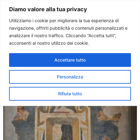
Paolo Ondarza
Diamo valore alla tua privacy
Utilizziamo i cookie per migliorare la tua esperienza di
navigazione, offrirti pubblicità o contenuti personalizzati e
Tag:
san tommaso
analizzare il nostro traffico. Cliccando “Accetta tutti”,
acconsenti al nostro utilizzo dei cookie.
San Tommaso, il più antico
Accettare tutto
affresco nascosto nel muro
Personalizza
Rifiuta tutto