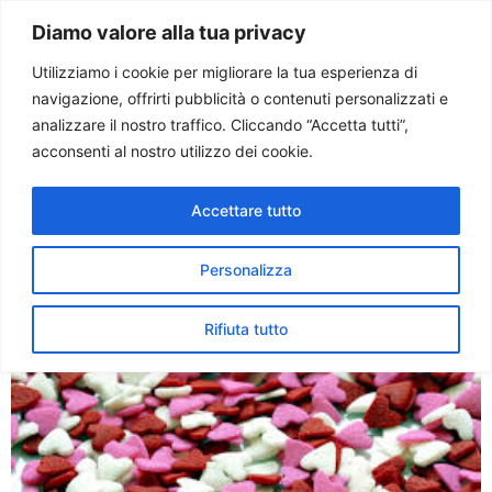
Paolo Ondarza
Diamo valore alla tua privacy
Utilizziamo i cookie per migliorare la tua esperienza di
navigazione, offrirti pubblicità o contenuti personalizzati e
Tag:
san valentino
analizzare il nostro traffico. Cliccando “Accetta tutti”,
acconsenti al nostro utilizzo dei cookie.
San Valentino, innamorarsi
Accettare tutto
e amare come Dio vuole
Personalizza
Rifiuta tutto