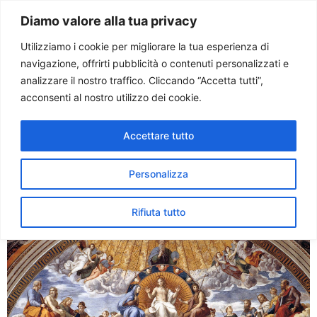
Paolo Ondarza
Diamo valore alla tua privacy
Utilizziamo i cookie per migliorare la tua esperienza di
navigazione, offrirti pubblicità o contenuti personalizzati e
Tag:
santissimo
analizzare il nostro traffico. Cliccando “Accetta tutti”,
acconsenti al nostro utilizzo dei cookie.
Festa del Corpus Domini. Il
Accettare tutto
Papa: Gesù trasforma
l’estrema ingiustizia in atto
Personalizza
supremo di amore
Rifiuta tutto