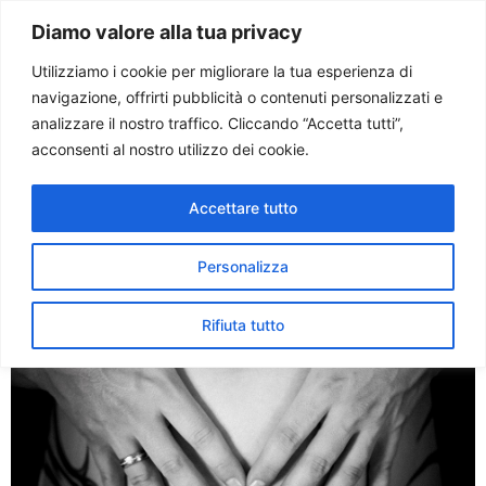
Paolo Ondarza
Diamo valore alla tua privacy
Utilizziamo i cookie per migliorare la tua esperienza di
navigazione, offrirti pubblicità o contenuti personalizzati e
Tag:
scienza e vita
analizzare il nostro traffico. Cliccando “Accetta tutti”,
acconsenti al nostro utilizzo dei cookie.
Lorenzin: legge 194 non
Accettare tutto
sancisce diritto ad aborto
Personalizza
Rifiuta tutto