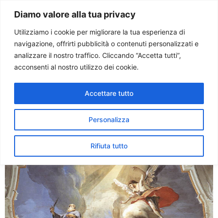
Paolo Ondarza
Diamo valore alla tua privacy
Utilizziamo i cookie per migliorare la tua esperienza di
navigazione, offrirti pubblicità o contenuti personalizzati e
Tag:
settecento
analizzare il nostro traffico. Cliccando “Accetta tutti”,
acconsenti al nostro utilizzo dei cookie.
Tiepolo. In mostra il
Accettare tutto
protagonista del Settecento
europeo
Personalizza
Rifiuta tutto