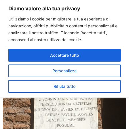
Paolo Ondarza
Diamo valore alla tua privacy
Utilizziamo i cookie per migliorare la tua esperienza di
navigazione, offrirti pubblicità o contenuti personalizzati e
Tag:
shoah
analizzare il nostro traffico. Cliccando “Accetta tutti”,
acconsenti al nostro utilizzo dei cookie.
E’ Giusto fra le Nazioni
Accettare tutto
l’abate delle Tre Fontane
Ehrhard Maria Leone
Personalizza
Rifiuta tutto