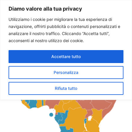
Paolo Ondarza
Diamo valore alla tua privacy
Utilizziamo i cookie per migliorare la tua esperienza di
navigazione, offrirti pubblicità o contenuti personalizzati e
Tag:
sierra leone
analizzare il nostro traffico. Cliccando “Accetta tutti”,
acconsenti al nostro utilizzo dei cookie.
Sinodo Africa. No alla pena
Accettare tutto
di morte
Personalizza
Rifiuta tutto