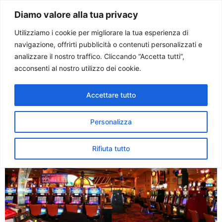
Paolo Ondarza
Diamo valore alla tua privacy
Utilizziamo i cookie per migliorare la tua esperienza di
navigazione, offrirti pubblicità o contenuti personalizzati e
Tag:
slot-machine
analizzare il nostro traffico. Cliccando “Accetta tutti”,
acconsenti al nostro utilizzo dei cookie.
Gioco d’azzardo: cresce la
Accettare tutto
dipendenza
Personalizza
Rifiuta tutto