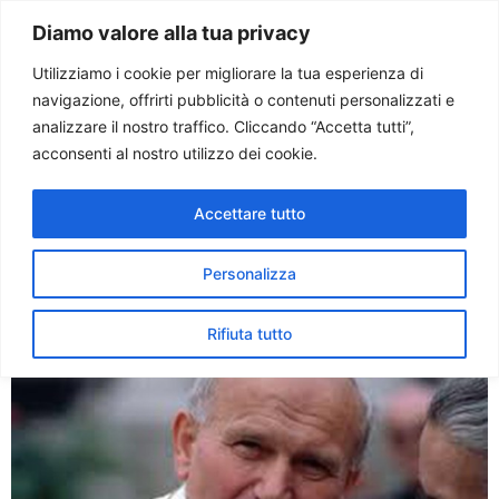
Paolo Ondarza
Diamo valore alla tua privacy
Utilizziamo i cookie per migliorare la tua esperienza di
navigazione, offrirti pubblicità o contenuti personalizzati e
Tag:
sofferenza
analizzare il nostro traffico. Cliccando “Accetta tutti”,
acconsenti al nostro utilizzo dei cookie.
36 anni fa l’elezione di
Accettare tutto
Giovanni Paolo II. Zimowski:
Papa della famiglia
Personalizza
Rifiuta tutto