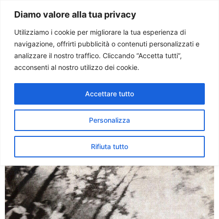
Paolo Ondarza
Diamo valore alla tua privacy
Utilizziamo i cookie per migliorare la tua esperienza di
navigazione, offrirti pubblicità o contenuti personalizzati e
Tag:
analizzare il nostro traffico. Cliccando “Accetta tutti”,
acconsenti al nostro utilizzo dei cookie.
SOPRAVVISSUTI
Accettare tutto
Morto a Roma Shlomo
Venezia, sopravvissuto ad
Personalizza
Auschwitz
Rifiuta tutto