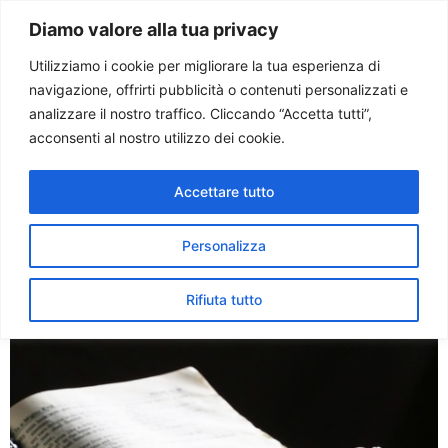
Paolo Ondarza
Diamo valore alla tua privacy
Utilizziamo i cookie per migliorare la tua esperienza di
navigazione, offrirti pubblicità o contenuti personalizzati e
Tag:
suora
analizzare il nostro traffico. Cliccando “Accetta tutti”,
acconsenti al nostro utilizzo dei cookie.
2015 Anno Vita Consacrata.
Accettare tutto
Una presenza necessaria.
Testimonianza di una
Personalizza
clarissa
Rifiuta tutto