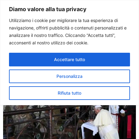
Paolo Ondarza
Diamo valore alla tua privacy
Utilizziamo i cookie per migliorare la tua esperienza di
navigazione, offrirti pubblicità o contenuti personalizzati e
Tag:
uganda
analizzare il nostro traffico. Cliccando “Accetta tutti”,
acconsenti al nostro utilizzo dei cookie.
Francesco in Uganda rende
Accettare tutto
omaggio all’ecumenismo del
sangue
Personalizza
Rifiuta tutto