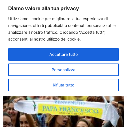
Paolo Ondarza
Diamo valore alla tua privacy
Utilizziamo i cookie per migliorare la tua esperienza di
navigazione, offrirti pubblicità o contenuti personalizzati e
Tag:
umbria
analizzare il nostro traffico. Cliccando “Accetta tutti”,
acconsenti al nostro utilizzo dei cookie.
Francesco ai giovani: senza
Accettare tutto
paura fate scelte definitive
Personalizza
Rifiuta tutto