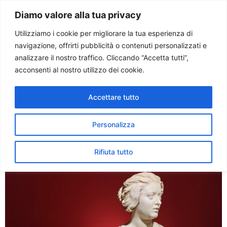
Paolo Ondarza
Diamo valore alla tua privacy
Utilizziamo i cookie per migliorare la tua esperienza di
navigazione, offrirti pubblicità o contenuti personalizzati e
Tag:
urbanoviii
analizzare il nostro traffico. Cliccando “Accetta tutti”,
acconsenti al nostro utilizzo dei cookie.
Bernini e Urbano VIII:
Accettare tutto
l’alleanza che trasformò
Roma nel teatro del Barocco
Personalizza
Rifiuta tutto