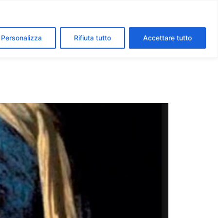
segreti dei Musei Vaticani
I luoghi della fede a Roma
Personalizza
Rifiuta tutto
Accettare tutto