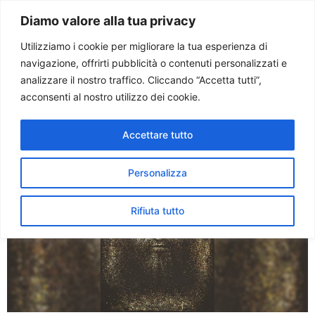
Paolo Ondarza
Diamo valore alla tua privacy
Utilizziamo i cookie per migliorare la tua esperienza di
navigazione, offrirti pubblicità o contenuti personalizzati e
Tag:
vetrate
analizzare il nostro traffico. Cliccando “Accetta tutti”,
acconsenti al nostro utilizzo dei cookie.
Omaggio a Piotr Merkury
Accettare tutto
Personalizza
Rifiuta tutto