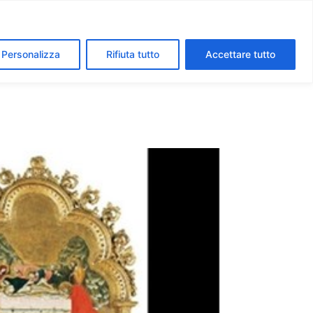
segreti dei Musei Vaticani
I luoghi della fede a Roma
Personalizza
Rifiuta tutto
Accettare tutto