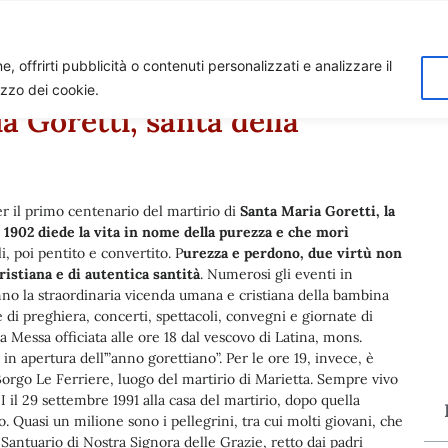
Home
Biagio Biagetti
Contatti
I 
, offrirti pubblicità o contenuti personalizzati e analizzare il
lizzo dei cookie.
a Goretti, santa della
er il primo centenario del martirio di
Santa Maria Goretti, la
 1902 diede la vita in nome della purezza e che morì
i, poi pentito e convertito. P
urezza e perdono, due virtù non
ristiana e di autentica santità
. Numerosi gli eventi in
nno la straordinaria vicenda umana e cristiana della bambina
 di preghiera, concerti, spettacoli, convegni e giornate di
a Messa officiata alle ore 18 dal vescovo di Latina, mons.
 in apertura dell’”anno gorettiano”. Per le ore 19, invece, è
Borgo Le Ferriere, luogo del martirio di Marietta. Sempre vivo
I il 29 settembre 1991 alla casa del martirio, dopo quella
o. Quasi un milione sono i pellegrini, tra cui molti giovani, che
 Santuario di Nostra Signora delle Grazie, retto dai padri