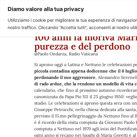
Paolo Ondarza
Diamo valore alla tua privacy
Utilizziamo i cookie per migliorare la tua esperienza di navigazione
nostro traffico. Cliccando “Accetta tutti”, acconsenti al nostro uti
100 anni fa moriva Mari
purezza e del perdono
@Paolo Ondarza, Radio Vaticana
Si aprono oggi a Latina e Nettuno le celebrazioni p
piccola contadina appena dodicenne che il 6 luglio
perdonando il suo aggressore
, Alessandro Serenell
di rado ardue, che la rendono un modello di vita c
calendario, che fino al prossimo autunno ricordera
canonizzata da Papa Pio XII il 25 giugno 1950: veglie
studio. Le celebrazioni si aprono questa sera con un
Giuseppe Petrocchi, nella chiesa dedicata alla santa,
previsto il 15.mo pellegrinaggio da Nettuno fino al 
è il ricordo della visita compiuta da Giovanni Paolo I
compiuta a Nettuno nel 1979 agli inizi del Pontificat
ogni anno si recano nei luoghi di Maria Goretti e al