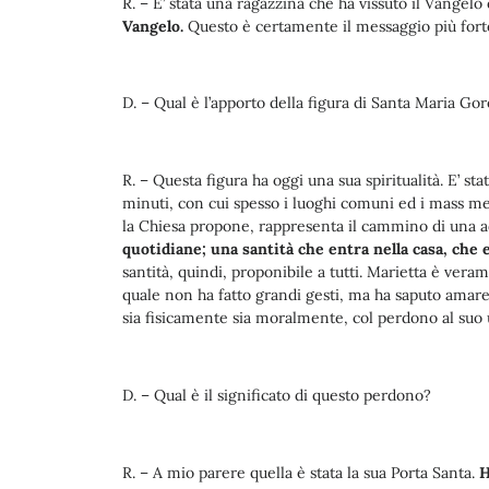
R. – E’ stata una ragazzina che ha vissuto il Vangel
Vangelo.
Questo è certamente il messaggio più forte
D. – Qual è l’apporto della figura di Santa Maria Go
R. – Questa figura ha oggi una sua spiritualità. E’ st
minuti, con cui spesso i luoghi comuni ed i mass me
la Chiesa propone, rappresenta il cammino di una 
quotidiane; una santità che entra nella casa, che e
santità, quindi, proponibile a tutti. Marietta è vera
quale non ha fatto grandi gesti, ma ha saputo amare
sia fisicamente sia moralmente, col perdono al suo 
D. – Qual è il significato di questo perdono?
R. – A mio parere quella è stata la sua Porta Santa.
H