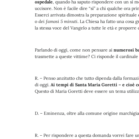
ospedale
, quando ha saputo rispondere con un sì mo
uccisore. Non è facile dire “sì” a chi qualche ora pri
Esserci arrivata dimostra la preparazione spirituale 
o
dei famosi 5 minuti
. La Chiesa ha fatto una cosa 
la stessa voce del Vangelo a tutte le età e proporr
Parlando di oggi, come non pensare ai
numerosi ba
trasmette a queste vittime? Ci risponde il cardinale
R. – Penso anzitutto che tutto dipenda dalla formazio
di oggi.
Ai tempi di Santa Maria Goretti – e cioè ce
Questo di Maria Goretti deve essere un tema utilizza
D. – Eminenza, oltre alla comune origine marchigian
R. – Per rispondere a questa domanda vorrei fare un