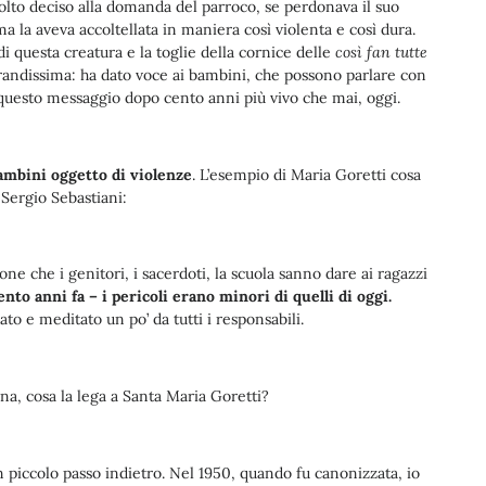
lto deciso alla domanda del parroco, se perdonava il suo
ma la aveva accoltellata in maniera così violenta e così dura.
di questa creatura e la toglie della cornice delle
così fan tutte
grandissima: ha dato voce ai bambini, che possono parlare con
e questo messaggio dopo cento anni più vivo che mai, oggi.
mbini oggetto di violenze
. L’esempio di Maria Goretti cosa
 Sergio Sebastiani:
ne che i genitori, i sacerdoti, la scuola sanno dare ai ragazzi
nto anni fa – i pericoli erano minori di quelli di oggi.
to e meditato un po’ da tutti i responsabili.
a, cosa la lega a Santa Maria Goretti?
 piccolo passo indietro. Nel 1950, quando fu canonizzata, io