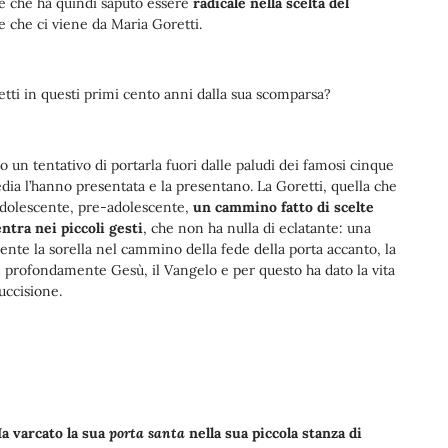
o e che ha quindi saputo essere
radicale nella scelta del
 che ci viene da Maria Goretti.
retti in questi primi cento anni dalla sua scomparsa?
ato un tentativo di portarla fuori dalle paludi dei famosi cinque
dia l’hanno presentata e la presentano. La Goretti, quella che
adolescente, pre-adolescente,
un cammino fatto di scelte
ntra nei piccoli gesti
, che non ha nulla di eclatante: una
mente la sorella nel cammino della fede della porta accanto, la
 profondamente Gesù, il Vangelo e per questo ha dato la vita
uccisione.
a varcato la sua
porta santa
nella sua piccola stanza di