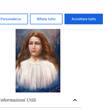
segreti dei Musei Vaticani
I luoghi della fede a Roma
Personalizza
Rifiuta tutto
Accettare tutto
Informazioni Utili