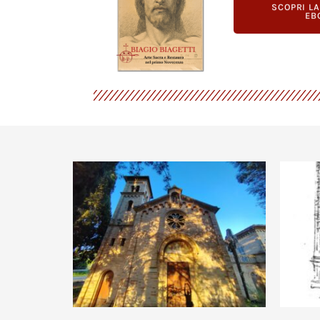
SCOPRI L
EB