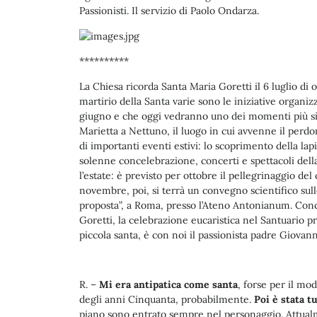
Passionisti. Il servizio di Paolo Ondarza.
**********
La Chiesa ricorda Santa Maria Goretti il 6 luglio d
martirio della Santa varie sono le iniziative organiz
giugno e che oggi vedranno uno dei momenti più signi
Marietta a Nettuno, il luogo in cui avvenne il perd
di importanti eventi estivi: lo scoprimento della lap
solenne concelebrazione, concerti e spettacoli del
l’estate: è previsto per ottobre il pellegrinaggio de
novembre, poi, si terrà un convegno scientifico sulle
proposta”, a Roma, presso l’Ateno Antonianum. Conc
Goretti, la celebrazione eucaristica nel Santuario p
piccola santa, è con noi il passionista padre Giovann
R. –
Mi era antipatica come santa
, forse per il mod
degli anni Cinquanta, probabilmente.
Poi è stata t
piano sono entrato sempre nel personaggio. Attua