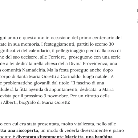
i ogni anno e quest’anno in occasione del primo centenario del
zate in sua memoria. I festeggiamenti, partiti lo scorso 30
ficativi del calendario, il pellegrinaggio piedi dalla casa di
ono del suo uccisore, alle Ferriere, proseguono con una serie
ide a lei dedicata nella chiesa della Divina Provvidenza, una
la comunità Namadelfia. Ma la festa prosegue anche dopo
l corpo di Santa Maria Goretti a Corinaldo, luogo natale. A
 problematiche giovanili dal titolo “Il fascino di una
luderà la fitta agenda di appuntamenti, dedicata a Maria
revista per il prossimo 3 novmebre. Per un ritratto della
i Alberti, biografo di Maria Goretti:
o con cui era stata presentata, molto vitalizzata, nello stile
utta una riscoperta
, un modo di vederla diversamente e piano
lmente
è diventata giustamente Marietta, una bambina