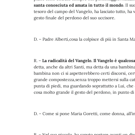
santa conosciuta ed amata in tutto il mondo
. Il s
tesoro del campo del Vangelo, ha lasciato tutto, h
gesto finale del perdono del suo uccisore.
D. – Padre Alberti,cosa la colpisce di più in Santa M
R. –
La radicalità del Vangelo. Il Vangelo è qualco
detta, anche da altri Santi, ma detta da una bambina
bambina non ci si aspetterebbero certi discorsi, cer
grande compostezza,senza troppo mettersi sulla catte
punta di piedi, ma guardando soprattutto a Lui, che 
cosa molto grande il gesto del perdono, in punto di
D. – Come si pone Maria Goretti, come donna, all’in
R. – Nel suo piccolo, ha saputo portare avanti un di