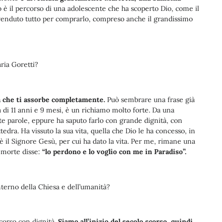
uo è il percorso di una adolescente che ha scoperto Dio, come il
a venduto tutto per comprarlo, compreso anche il grandissimo
aria Goretti?
sa che ti assorbe completamente.
Può sembrare una frase già
 di 11 anni e 9 mesi, è un richiamo molto forte. Da una
te parole, eppure ha saputo farlo con grande dignità, con
dra. Ha vissuto la sua vita, quella che Dio le ha concesso, in
è il Signore Gesù, per cui ha dato la vita. Per me, rimane una
 morte disse:
“lo perdono e lo voglio con me in Paradiso”.
terno della Chiesa e dell’umanità?
scorso con dignità.
Siamo all’inizio del secolo scorso, quindi