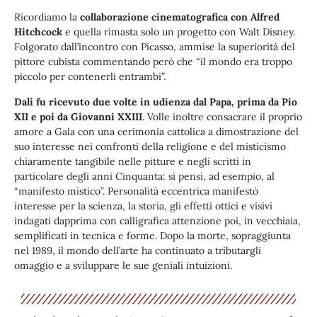
Ricordiamo la
collaborazione cinematografica con Alfred
Hitchcock
e quella rimasta solo un progetto con Walt Disney.
Folgorato dall’incontro con Picasso, ammise la superiorità del
pittore cubista commentando però che “il mondo era troppo
piccolo per contenerli entrambi”.
Dalí fu ricevuto due volte in udienza dal Papa, prima da Pio
XII e poi da Giovanni XXIII
. Volle inoltre consacrare il proprio
amore a Gala con una cerimonia cattolica a dimostrazione del
suo interesse nei confronti della religione e del misticismo
chiaramente tangibile nelle pitture e negli scritti in
particolare degli anni Cinquanta: si pensi, ad esempio, al
“manifesto mistico”. Personalità eccentrica manifestò
interesse per la scienza, la storia, gli effetti ottici e visivi
indagati dapprima con calligrafica attenzione poi, in vecchiaia,
semplificati in tecnica e forme. Dopo la morte, sopraggiunta
nel 1989, il mondo dell’arte ha continuato a tributargli
omaggio e a sviluppare le sue geniali intuizioni.