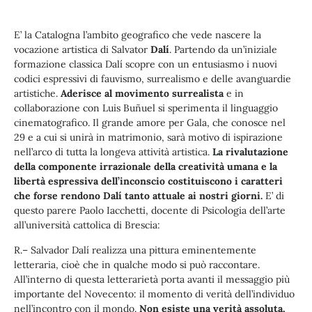
E’ la Catalogna l’ambito geografico che vede nascere la
vocazione artistica di Salvator
Dalí
. Partendo da un’iniziale
formazione classica Dalí scopre con un entusiasmo i nuovi
codici espressivi di fauvismo, surrealismo e delle avanguardie
artistiche.
Aderisce al movimento surrealista
e in
collaborazione con Luis Buñuel si sperimenta il linguaggio
cinematografico. Il grande amore per Gala, che conosce nel
29 e a cui si unirà in matrimonio, sarà motivo di ispirazione
nell’arco di tutta la longeva attività artistica.
La rivalutazione
della componente irrazionale della creatività umana e la
libertà espressiva dell’inconscio costituiscono i caratteri
che forse rendono Dalí tanto attuale ai nostri giorni.
E’ di
questo parere Paolo Iacchetti, docente di Psicologia dell’arte
all’università cattolica di Brescia:
R.– Salvador Dalí realizza una pittura eminentemente
letteraria, cioè che in qualche modo si può raccontare.
All’interno di questa letterarietà porta avanti il messaggio più
importante del Novecento: il momento di verità dell’individuo
nell’incontro con il mondo.
Non esiste una verità assoluta,