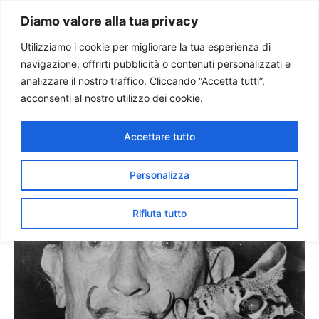
Paolo Ondarza
Diamo valore alla tua privacy
Utilizziamo i cookie per migliorare la tua esperienza di
navigazione, offrirti pubblicità o contenuti personalizzati e
100 anni fa nasceva
analizzare il nostro traffico. Cliccando “Accetta tutti”,
Salvador Dalì
acconsenti al nostro utilizzo dei cookie.
Accettare tutto
Personalizza
Rifiuta tutto