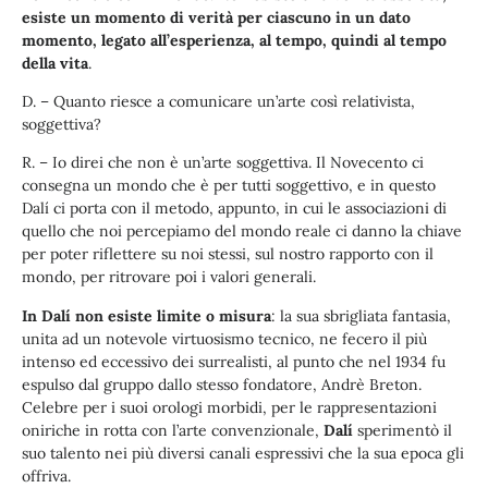
esiste un momento di verità per ciascuno in un dato
momento, legato all’esperienza, al tempo, quindi al tempo
della vita
.
D. – Quanto riesce a comunicare un’arte così relativista,
soggettiva?
R. – Io direi che non è un’arte soggettiva. Il Novecento ci
consegna un mondo che è per tutti soggettivo, e in questo
Dalí ci porta con il metodo, appunto, in cui le associazioni di
quello che noi percepiamo del mondo reale ci danno la chiave
per poter riflettere su noi stessi, sul nostro rapporto con il
mondo, per ritrovare poi i valori generali.
In Dalí non esiste limite o misura
: la sua sbrigliata fantasia,
unita ad un notevole virtuosismo tecnico, ne fecero il più
intenso ed eccessivo dei surrealisti, al punto che nel 1934 fu
espulso dal gruppo dallo stesso fondatore, Andrè Breton.
Celebre per i suoi orologi morbidi, per le rappresentazioni
oniriche in rotta con l’arte convenzionale,
Dalí
sperimentò il
suo talento nei più diversi canali espressivi che la sua epoca gli
offriva.