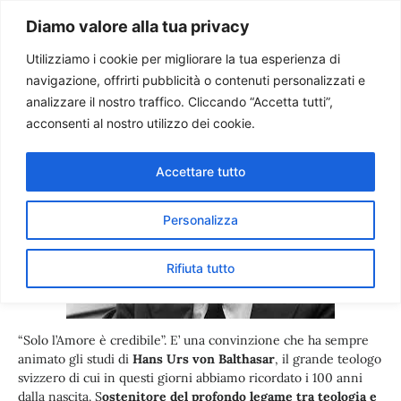
Paolo Ondarza
Diamo valore alla tua privacy
Utilizziamo i cookie per migliorare la tua esperienza di
navigazione, offrirti pubblicità o contenuti personalizzati e
100 anni fa nasceva Von
analizzare il nostro traffico. Cliccando “Accetta tutti”,
Balthasar: Solo l’amore è
acconsenti al nostro utilizzo dei cookie.
credibile, ha il volto di Gesù.
Accettare tutto
Personalizza
Rifiuta tutto
“Solo l’Amore è credibile”. E’ una convinzione che ha sempre
animato gli studi di
Hans Urs von Balthasar
, il grande teologo
svizzero di cui in questi giorni abbiamo ricordato i 100 anni
dalla nascita. S
ostenitore del profondo legame tra teologia e