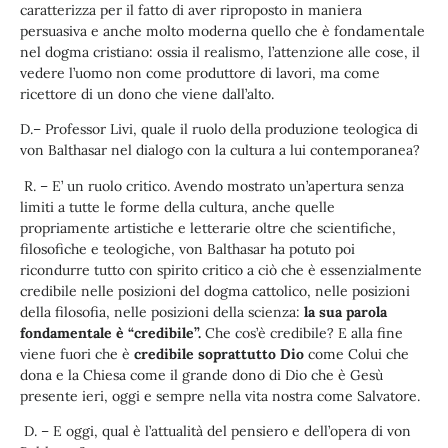
caratterizza per il fatto di aver riproposto in maniera
persuasiva e anche molto moderna quello che è fondamentale
nel dogma cristiano: ossia il realismo, l’attenzione alle cose, il
vedere l’uomo non come produttore di lavori, ma come
ricettore di un dono che viene dall’alto.
D.– Professor Livi, quale il ruolo della produzione teologica di
von Balthasar nel dialogo con la cultura a lui contemporanea?
R. – E’ un ruolo critico. Avendo mostrato un’apertura senza
limiti a tutte le forme della cultura, anche quelle
propriamente artistiche e letterarie oltre che scientifiche,
filosofiche e teologiche, von Balthasar ha potuto poi
ricondurre tutto con spirito critico a ciò che è essenzialmente
credibile nelle posizioni del dogma cattolico, nelle posizioni
della filosofia, nelle posizioni della scienza:
la sua parola
fondamentale è “credibile”.
Che cos’è credibile? E alla fine
viene fuori che è
credibile soprattutto Dio
come Colui che
dona e la Chiesa come il grande dono di Dio che è Gesù
presente ieri, oggi e sempre nella vita nostra come Salvatore.
D. – E oggi, qual è l’attualità del pensiero e dell’opera di von