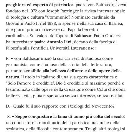
preghiera ed esperto di patristica,
padre von Balthasar, aveva
fondato nel 1972 con Joseph Raztinger la rivista internazionale
di teologia e cultura “Communio”. Nominato cardinale da
Giovanni Paolo II nel 1988, si spense nella sua casa di Basilea,
due giorni prima di ricevere dal Papa la berretta
cardinalizia. Sul valore dell’opera di Balthasar, Paolo Ondarza
ha intervistato
padre Antonio Livi
, decano della facoltà di
Filosofia alla Pontificia Università Lateranense:
R. – von Balthasar iniziò la sua carriera di studioso come
germanista, come studioso della storia della letteratura,
pertanto
sensibile alla bellezza dell’arte e delle opere della
natura
. Il titolo in italiano di una sua opera caratteristica è
“Solo l’Amore è credibile”. Dio è credibile al massimo perché è
testimoniato dalle opere della Creazione come Colui che dona
bellezza, vita, gioia e speranza senza interesse, senza residui.
D.– Quale fu il suo rapporto con i teologi del Novecento?
R. –
Seppe conquistare la fama di uomo più colto del secolo:
un conoscitore straordinario della patristica ma anche della
scolastica, della filosofia contemporanea. Tra gli altri teologi si