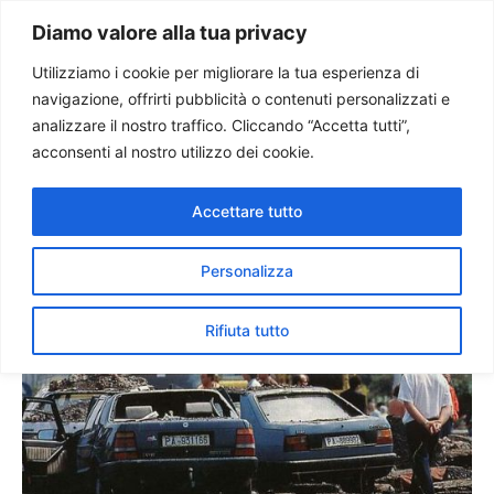
Paolo Ondarza
Diamo valore alla tua privacy
Utilizziamo i cookie per migliorare la tua esperienza di
navigazione, offrirti pubblicità o contenuti personalizzati e
24.mo strage Capaci.
analizzare il nostro traffico. Cliccando “Accetta tutti”,
Mattarella: mafia non è
acconsenti al nostro utilizzo dei cookie.
invincibile
Accettare tutto
Personalizza
Rifiuta tutto