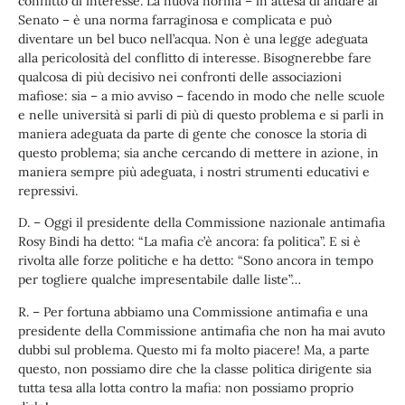
conflitto di interesse. La nuova norma – in attesa di andare al
Senato – è una norma farraginosa e complicata e può
diventare un bel buco nell’acqua. Non è una legge adeguata
alla pericolosità del conflitto di interesse. Bisognerebbe fare
qualcosa di più decisivo nei confronti delle associazioni
mafiose: sia – a mio avviso – facendo in modo che nelle scuole
e nelle università si parli di più di questo problema e si parli in
maniera adeguata da parte di gente che conosce la storia di
questo problema; sia anche cercando di mettere in azione, in
maniera sempre più adeguata, i nostri strumenti educativi e
repressivi.
D. – Oggi il presidente della Commissione nazionale antimafia
Rosy Bindi ha detto: “La mafia c’è ancora: fa politica”. E si è
rivolta alle forze politiche e ha detto: “Sono ancora in tempo
per togliere qualche impresentabile dalle liste”…
R. – Per fortuna abbiamo una Commissione antimafia e una
presidente della Commissione antimafia che non ha mai avuto
dubbi sul problema. Questo mi fa molto piacere! Ma, a parte
questo, non possiamo dire che la classe politica dirigente sia
tutta tesa alla lotta contro la mafia: non possiamo proprio