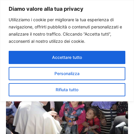
Paolo Ondarza
Diamo valore alla tua privacy
Utilizziamo i cookie per migliorare la tua esperienza di
navigazione, offrirti pubblicità o contenuti personalizzati e
50mila euro per Lesbo,
analizzare il nostro traffico. Cliccando “Accetta tutti”,
colpita dal sisma. La
acconsenti al nostro utilizzo dei cookie.
donazione ecumenica di
Accettare tutto
Francesco
Personalizza
Rifiuta tutto