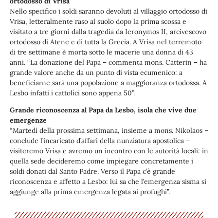
ortodosso di Vrisa
Nello specifico i soldi saranno devoluti al villaggio ortodosso di
Vrisa, letteralmente raso al suolo dopo la prima scossa e
visitato a tre giorni dalla tragedia da Ieronymos II, arcivescovo
ortodosso di Atene e di tutta la Grecia. A Vrisa nel terremoto
di tre settimane è morta sotto le macerie una donna di 43
anni. “La donazione del Papa – commenta mons. Catterin – ha
grande valore anche da un punto di vista ecumenico: a
beneficiarne sarà una popolazione a maggioranza ortodossa. A
Lesbo infatti i cattolici sono appena 50”.
Grande riconoscenza al Papa da Lesbo, isola che vive due
emergenze
“Martedì della prossima settimana, insieme a mons. Nikolaos –
conclude l’incaricato d’affari della nunziatura apostolica –
visiteremo Vrisa e avremo un incontro con le autorità locali: in
quella sede decideremo come impiegare concretamente i
soldi donati dal Santo Padre. Verso il Papa c’è grande
riconoscenza e affetto a Lesbo: lui sa che l’emergenza sisma si
aggiunge alla prima emergenza legata ai profughi”.