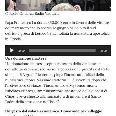
© Paolo Ondarza Radio Vaticana
Papa Francesco ha donato 50.000 euro in favore delle vittime
del terremoto che lo scorso 12 giugno ha colpito il sud
dell’isola greca di Lesbo. Ne dà notizia la nunziatura apostolica
in Grecia.
Audio
00:00
00:00
Player
Una donazione inattesa
“La donazione inattesa, segno concreto della vicinanza e
dell’affetto di Francesco verso la popolazione provata dal forte
sisma di 6,3 gradi Richter, – spiega l’incaricato d’affari della
nunziatura, mons. Massimo Catterin – è avvenuta dopo che
l’arcivescovo di Naxos, Tinos, Andro e Mykonos, mons.
Nikólaos Printesis, amministratore apostolico della diocesi di
Chios, aveva chiesto alla nunziatura di informare il Santo
Padre della situazione nell’isola”.
Un gesto dal valore ecumenico. Donazione per villaggio