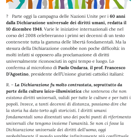
? Parte oggi la campagna delle Nazioni Unite per i
60 anni
dalla Dichiarazione universale dei diritti umani, redatta il
10 dicembre 1948
. Varie le iniziative internazionali che nel
corso del 2008 celebreranno i primi sei decenni di un testo
contenente tutta la gamma delle libertà fondamentali. Ma la
stesura della Dichiarazione conobbe non poche difficoltà: in
molti infatti si opposero alla proclamazione di diritti
universalmente riconosciuti in ogni tempo e luogo. Lo
conferma al microfono di
Paolo Ondarza
,
il prof. Francesco
D’Agostino
, presidente dell’Unione giuristi cattolici italiani:
R. –
La Dichiarazione fu molto contrastata, soprattutto da
parte della cultura laico-illuministica
che sosteneva che non
esistono diritti universali, validi per tutte le culture e per tutti i
popoli. Invece, a tanti decenni di distanza, possiamo dire che
la storia ha dato torto agli storicisti. I diritti umani
fondamentali sono diventati uno dei pochi punti di riferimento
universali che tengono insieme l’umanità. Se non ci fosse la
Dichiarazione universale dei diritti dell’uomo, oggi
probabilmente il mondo sarebbe infinitamente più conflittuale