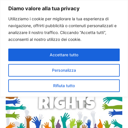
Paolo Ondarza
Diamo valore alla tua privacy
Utilizziamo i cookie per migliorare la tua esperienza di
navigazione, offrirti pubblicità o contenuti personalizzati e
A 60 anni dalla
analizzare il nostro traffico. Cliccando “Accetta tutti”,
Dichiarazione universale, il
acconsenti al nostro utilizzo dei cookie.
punto sui DIRITTI UMANI
Accettare tutto
Personalizza
Rifiuta tutto