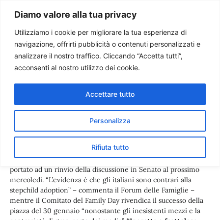
Paolo Ondarza
Diamo valore alla tua privacy
Utilizziamo i cookie per migliorare la tua esperienza di
navigazione, offrirti pubblicità o contenuti personalizzati e
Adozioni gay. Cosa dice la
analizzare il nostro traffico. Cliccando “Accetta tutti”,
scienza?
acconsenti al nostro utilizzo dei cookie.
Accettare tutto
Personalizza
Rifiuta tutto
Unioni civili sempre in primo piano in Italia dopo il no dei
Cinque Stelle al cosiddetto emendamento Canguro che ha
portato ad un rinvio della discussione in Senato al prossimo
mercoledì. “L’evidenza è che gli italiani sono contrari alla
stepchild adoption” – commenta il Forum delle Famiglie –
mentre il Comitato del Family Day rivendica il successo della
piazza del 30 gennaio “nonostante gli inesistenti mezzi e la