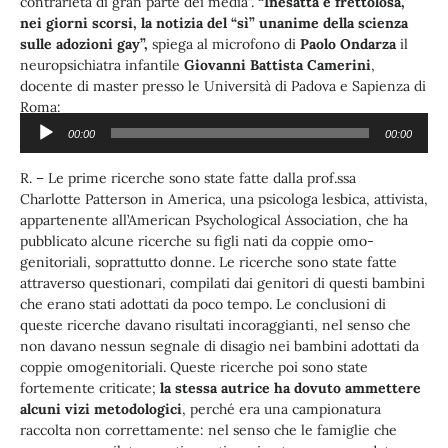
contrarietà di gran parte dei media”.
“Inesatta e frettolosa,
nei giorni scorsi, la notizia del “sì” unanime della scienza
sulle adozioni gay”,
spiega al microfono di
Paolo Ondarza
il
neuropsichiatra infantile
Giovanni Battista Camerini
,
docente di master presso le Università di Padova e Sapienza di
Roma:
00:00
00:00
Audio
ASCOLTA L’AUDIO:
Player
R. – Le prime ricerche sono state fatte dalla prof.ssa
Charlotte Patterson in America, una psicologa lesbica, attivista,
appartenente all’American Psychological Association, che ha
pubblicato alcune ricerche su figli nati da coppie omo-
genitoriali, soprattutto donne. Le ricerche sono state fatte
attraverso questionari, compilati dai genitori di questi bambini
che erano stati adottati da poco tempo. Le conclusioni di
queste ricerche davano risultati incoraggianti, nel senso che
non davano nessun segnale di disagio nei bambini adottati da
coppie omogenitoriali. Queste ricerche poi sono state
fortemente criticate;
la stessa autrice ha dovuto ammettere
alcuni vizi metodologici
, perché era una campionatura
raccolta non correttamente: nel senso che le famiglie che