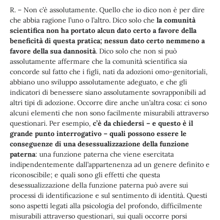
R. – Non c’è assolutamente. Quello che io dico non è per dire
che abbia ragione l’uno o l’altro. Dico solo che
la comunità
scientifica non ha portato alcun dato certo a favore della
beneficità di questa pratica; nessun dato certo nemmeno a
favore della sua dannosità
. Dico solo che non si può
assolutamente affermare che la comunità scientifica sia
concorde sul fatto che i figli, nati da adozioni omo-genitoriali,
abbiano uno sviluppo assolutamente adeguato, e che gli
indicatori di benessere siano assolutamente sovrapponibili ad
altri tipi di adozione. Occorre dire anche un’altra cosa: ci sono
alcuni elementi che non sono facilmente misurabili attraverso
questionari. Per esempio,
c’è da chiedersi – e questo è il
grande punto interrogativo – quali possono essere le
conseguenze di una desessualizzazione della funzione
paterna
: una funzione paterna che viene esercitata
indipendentemente dall’appartenenza ad un genere definito e
riconoscibile; e quali sono gli effetti che questa
desessualizzazione della funzione paterna può avere sui
processi di identificazione e sul sentimento di identità. Questi
sono aspetti legati alla psicologia del profondo, difficilmente
misurabili attraverso questionari, sui quali occorre porsi