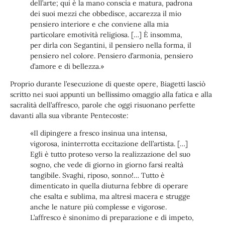
dell’arte; qui è la mano conscia e matura, padrona
dei suoi mezzi che obbedisce, accarezza il mio
pensiero interiore e che conviene alla mia
particolare emotività religiosa. […] È insomma,
per dirla con Segantini, il pensiero nella forma, il
pensiero nel colore. Pensiero d’armonia, pensiero
d’amore e di bellezza.»
Proprio durante l’esecuzione di queste opere, Biagetti lasciò
scritto nei suoi appunti un bellissimo omaggio alla fatica e alla
sacralità dell’affresco, parole che oggi risuonano perfette
davanti alla sua vibrante Pentecoste:
«Il dipingere a fresco insinua una intensa,
vigorosa, ininterrotta eccitazione dell’artista. […]
Egli è tutto proteso verso la realizzazione del suo
sogno, che vede di giorno in giorno farsi realtà
tangibile. Svaghi, riposo, sonno!… Tutto è
dimenticato in quella diuturna febbre di operare
che esalta e sublima, ma altresì macera e strugge
anche le nature più complesse e vigorose.
L’affresco è sinonimo di preparazione e di impeto,