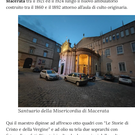
Macerata
tra il 1921 ed il 1924 lungo il nuovo ambulatorio
costruito tra il 1860 e il 1892 attorno all’aula di culto originaria.
Santuario della Misericordia di Macerata
Qui il maestro dipinse ad affresco otto quadri con “Le Storie di
Cristo e della Vergine” e ad olio su tela due soprarchi con