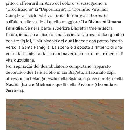
pittore affronta il mistero del dolore: si susseguono la
“Crocifissione” la “Deposizione”, la “Dormitio Virginis”.
Completa il ciclo ed è collocata di fronte alla
Dormitio
,
sull’altare alle spalle di quello maggiore
“
La Divina ed Umana
Famiglia
. Se nella parte superiore Biagetti ritrae la sacra
triade, in basso ai piedi di una scalinata si trovano due genitori
con tre figlioli, il più piccolo dei quali incede con passo incerto
verso la Santa Famiglia. La scena è disposta all’interno di una
veranda illuminata da luce primaverile, colta in un momento di
vita quotidiana.
Nei
soprarchi
del deambulatorio completano l’apparato
decorativo due tele ad olio in cui Biagetti, affascinato dagli
affreschi michelangioleschi della Sistina, dipinse i profeti della
Nascita (
Isaia e Michea
) e quelli della Passione (
Geremia e
Zaccaria
).