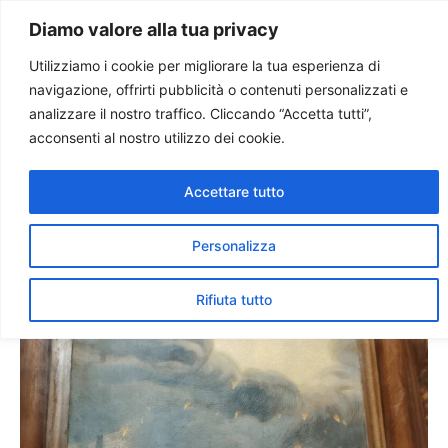
Paolo Ondarza
Diamo valore alla tua privacy
Utilizziamo i cookie per migliorare la tua esperienza di
navigazione, offrirti pubblicità o contenuti personalizzati e
Il Fuoco dello Spirito: La
analizzare il nostro traffico. Cliccando “Accetta tutti”,
Pentecoste e il Ciclo della
acconsenti al nostro utilizzo dei cookie.
Misericordia di Biagio
Accettare tutto
Biagetti
Personalizza
Rifiuta tutto