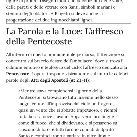
figure di profeti. Disegnò inoltre le decorazioni delle volte,
delle pareti e delle vetrate con Santi, simboli mariani e
stemmi degli oblatori. A Biagetti si deve anche la
progettazione dei due inginocchiatoi lignei.
La Parola e la Luce: L’affresco
della Pentecoste
All’interno di questo monumentale percorso, l’attenzione si
concentra sul braccio destro dell’ambulacro, dove si trova il
culmine emotivo e teologico del ciclo: l’affresco dedicato alla
Pentecoste
. L’opera traspone visivamente sul muro le celebri
parole degli
Atti degli Apostoli (At 2,1-11)
:
«Mentre stava compiendosi il giorno della
Pentecoste, si trovavano tutti insieme nello stesso
luogo. Venne all’improvviso dal cielo un fragore,
quasi un vento che si abbatte impetuoso, e riempì
tutta la casa dove stavano. Apparvero loro lingue
come di fuoco, che si dividevano, e si posarono su
ciascuno di loro, e tutti furono colmati di Spirito
Santo e cominciarono a parlare in altre lingue,