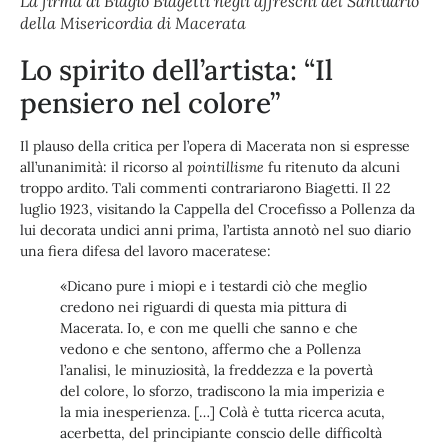
La firma di Biagio Biagetti negli affreschi del Santuario
della Misericordia di Macerata
Lo spirito dell’artista: “Il
pensiero nel colore”
Il plauso della critica per l’opera di Macerata non si espresse
all’unanimità: il ricorso al
pointillisme
fu ritenuto da alcuni
troppo ardito. Tali commenti contrariarono Biagetti. Il 22
luglio 1923, visitando la Cappella del Crocefisso a Pollenza da
lui decorata undici anni prima, l’artista annotò nel suo diario
una fiera difesa del lavoro maceratese:
«Dicano pure i miopi e i testardi ciò che meglio
credono nei riguardi di questa mia pittura di
Macerata. Io, e con me quelli che sanno e che
vedono e che sentono, affermo che a Pollenza
l’analisi, le minuziosità, la freddezza e la povertà
del colore, lo sforzo, tradiscono la mia imperizia e
la mia inesperienza. […] Colà è tutta ricerca acuta,
acerbetta, del principiante conscio delle difficoltà