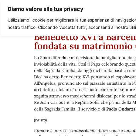
Paolo Ondarza
Diamo valore alla tua privacy
Utilizziamo i cookie per migliorare la tua esperienza di navigazione
nostro traffico. Cliccando “Accetta tutti”, acconsenti al nostro uti
Benedetto XVI a Barcell
fondata su matrimoni
Lo Stato difenda con decisione la famiglia fondata s
inviolabilità della vita. Così il Papa celebrando que
della Sagrada Familia, da oggi dichiarata basilica mi
Dio” ha detto Benedetto XVI pensando al capolavoro 
All’Angelus, pronunciato sul piazzale antistante la P
architetto catalano: “un cristiano coerente” sempre 
seguita attraverso maxischermi dislocati per le strade
Re Juan Carlos I e la Regina Sofia che prima della 
della Sagrada Familia. Il servizio è di
Paolo Ondarza
(canto)
L’amore generoso e indissolubile di un uomo e una d