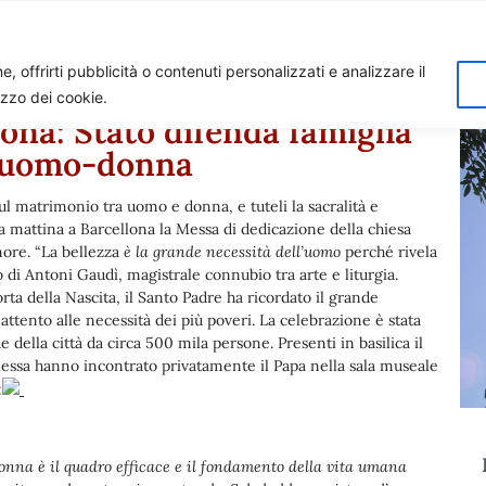
Home
Biagio Biagetti
Contatti
I 
, offrirti pubblicità o contenuti personalizzati e analizzare il
lizzo dei cookie.
ona: Stato difenda famiglia
o uomo-donna
ul matrimonio tra uomo e donna, e tuteli la sacralità e
sta mattina a Barcellona la Messa di dedicazione della chiesa
nore. “La bellezza
è la grande necessità dell’uomo
perché rivela
di Antoni Gaudì, magistrale connubio tra arte e liturgia.
orta della Nascita, il Santo Padre ha ricordato il grande
attento alle necessità dei più poveri. La celebrazione è stata
 della città da circa 500 mila persone. Presenti in basilica il
Messa hanno incontrato privatamente il Papa nella sala museale
:
onna è il quadro efficace e il fondamento della vita umana