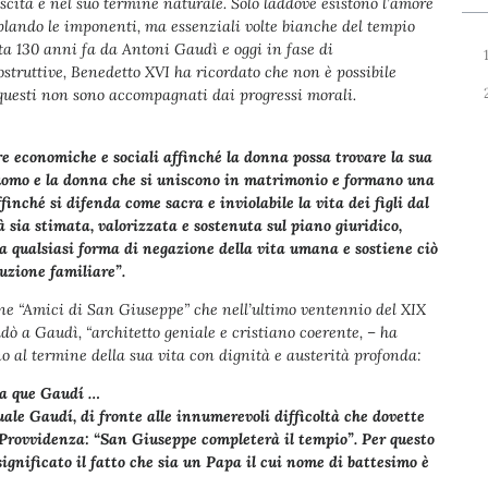
escita e nel suo termine naturale. Solo laddove esistono l’amore
mplando le imponenti, ma essenziali volte bianche del tempio
ta 130 anni fa da Antoni Gaudì e oggi in fase di
ostruttive, Benedetto XVI ha ricordato che non è possibile
e questi non sono accompagnati dai progressi morali.
e economiche e sociali affinché la donna possa trovare la sua
l’uomo e la donna che si uniscono in matrimonio e formano una
inché si difenda come sacra e inviolabile la vita dei figli dal
 sia stimata, valorizzata e sostenuta sul piano giuridico,
e a qualsiasi forma di negazione della vita umana e sostiene ciò
tuzione familiare”.
one “Amici di San Giuseppe” che nell’ultimo ventennio del XIX
ffidò a Gaudì, “architetto geniale e cristiano coerente, – ha
ino al termine della sua vita con dignità e austerità profonda:
la que Gaudí …
le Gaudí, di fronte alle innumerevoli difficoltà che dovette
 Provvidenza: “San Giuseppe completerà il tempio”. Per questo
ignificato il fatto che sia un Papa il cui nome di battesimo è