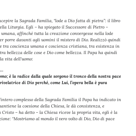
cepire la Sagrada Familia, “lode a Dio fatta di pietra”: il libro
della Liturgia. Egli – ha spiegato il Successore di Pietro –
ta umana, affinché tutta la creazione convergesse nella lode
 per porre davanti agli uomini il mistero di Dio. Realizzò quindi
e tra coscienza umana e coscienza cristiana, tra esistenza in
ra bellezza delle cose e Dio come bellezza. Il Papa ha quindi
la vita dell’uomo:
 …
omo; è la radice dalla quale sorgono il tronco della nostra pace
rivelatrice di Dio perché, come Lui, l’opera bella è pura
’intero complesso della Sagrada Familia il Papa ha indicato in
mantiene la coesione della Chiesa, le dà consistenza, e
 Cristo – ha detto – la Chiesa riceve la propria vita, egli è la
azione: “Mostriamo al mondo il vero volto di Dio, Dio di pace