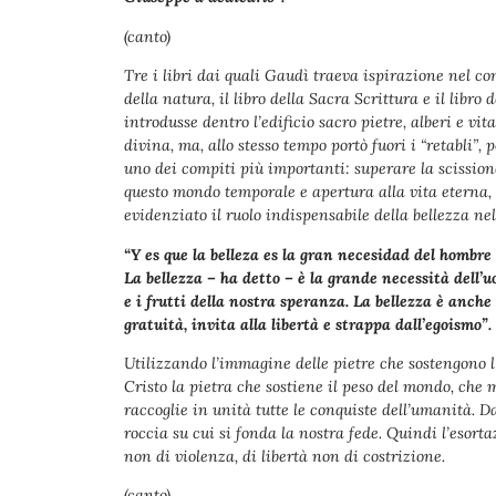
(canto)
Tre i libri dai quali Gaudì traeva ispirazione nel con
della natura, il libro della Sacra Scrittura e il libro 
introdusse dentro l’edificio sacro pietre, alberi e vi
divina, ma, allo stesso tempo portò fuori i “retabli”,
uno dei compiti più importanti: superare la scission
questo mondo temporale e apertura alla vita eterna, t
evidenziato il ruolo indispensabile della bellezza nel
“Y es que la belleza es la gran necesidad del hombre
La bellezza – ha detto – è la grande necessità dell’u
e i frutti della nostra speranza. La bellezza è anche 
gratuità, invita alla libertà e strappa dall’egoismo”.
Utilizzando l’immagine delle pietre che sostengono l
Cristo la pietra che sostiene il peso del mondo, che 
raccoglie in unità tutte le conquiste dell’umanità. Da
roccia su cui si fonda la nostra fede. Quindi l’esort
non di violenza, di libertà non di costrizione.
(canto)