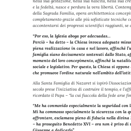
nella sua gestazione, nella sua nascita, nella sua cr
e la fedeltà, nasce e perdura la vera libertà. Conte
della Sagrada Familia, opera architettonica concepi
completamento grazie alle più sofisticate tecniche c
accontentarsi dei progressi scientifici raggiunti, s
“Por eso, la Iglesia aboga por adecuadas…
Perciò – ha detto – la Chiesa invoca adeguate misur
piena realizzazione in casa e nel lavoro, affinché 
famiglia siano decisamente sostenuti dallo Stato, aff
momento del loro concepimento, affinché la natalità
sociale e legislativo. Per questo, la Chiesa si oppon
che promuove l’ordine naturale nell’ambito dell’isti
Alla Santa Famiglia di Nazaret si ispirò l’Associazi
secolo prese l’iniziativa di costruire il tempio, e l’a
ricordato il Papa – “la cui fiaccola della fede arse f
“Me ha conmovido especialmente la seguridad con 
Mi ha commosso specialmente la sicurezza con la qua
affrontare, esclamava pieno di fiducia nella divina
– ha proseguito Benedetto XVI – ora non è privo di s
Giuseppe a dedicarlo”.