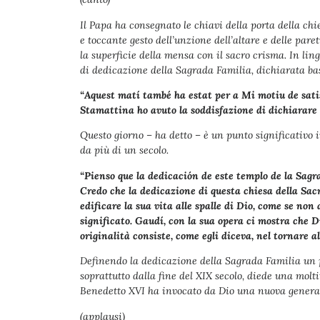
Il Papa ha consegnato le chiavi della porta della chie
e toccante gesto dell’unzione dell’altare e delle par
la superficie della mensa con il sacro crisma. In li
di dedicazione della Sagrada Familia, dichiarata bas
“Aquest matí també ha estat per a Mi motiu de sat
Stamattina ho avuto la soddisfazione di dichiarare 
Questo giorno – ha detto – è un punto significativo i
da più di un secolo.
“Pienso que la dedicación de este templo de la Sag
Credo che la dedicazione di questa chiesa della Sac
edificare la sua vita alle spalle di Dio, come se no
significato. Gaudí, con la sua opera ci mostra che Di
originalità consiste, come egli diceva, nel tornare al
Definendo la dedicazione della Sagrada Familia un p
soprattutto dalla fine del XIX secolo, diede una molti
Benedetto XVI ha invocato da Dio una nuova generaz
(applausi)