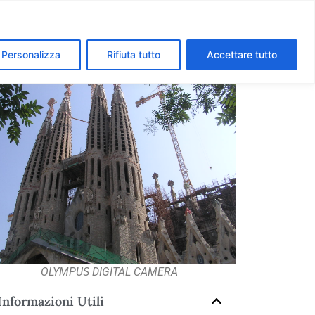
segreti dei Musei Vaticani
I luoghi della fede a Roma
Personalizza
Rifiuta tutto
Accettare tutto
OLYMPUS DIGITAL CAMERA
Informazioni Utili