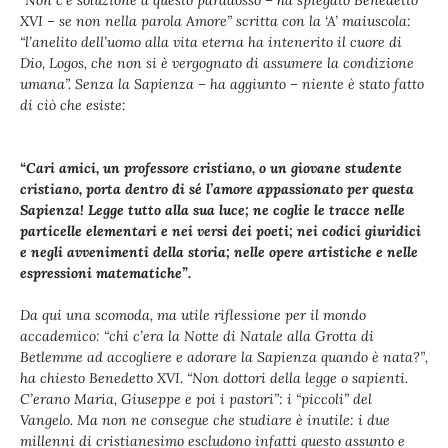
XVI – se non nella parola Amore” scritta con la ‘A’ maiuscola:
“l’anelito dell’uomo alla vita eterna ha intenerito il cuore di
Dio, Logos, che non si è vergognato di assumere la condizione
umana”. Senza la Sapienza – ha aggiunto – niente è stato fatto
di ciò che esiste:
“Cari amici, un professore cristiano, o un giovane studente
cristiano, porta dentro di sé l’amore appassionato per questa
Sapienza! Legge tutto alla sua luce; ne coglie le tracce nelle
particelle elementari e nei versi dei poeti; nei codici giuridici
e negli avvenimenti della storia; nelle opere artistiche e nelle
espressioni matematiche”.
Da qui una scomoda, ma utile riflessione per il mondo
accademico: “chi c’era la Notte di Natale alla Grotta di
Betlemme ad accogliere e adorare la Sapienza quando è nata?”,
ha chiesto Benedetto XVI. “Non dottori della legge o sapienti.
C’erano Maria, Giuseppe e poi i pastori”: i “piccoli” del
Vangelo. Ma non ne consegue che studiare è inutile: i due
millenni di cristianesimo escludono infatti questo assunto e