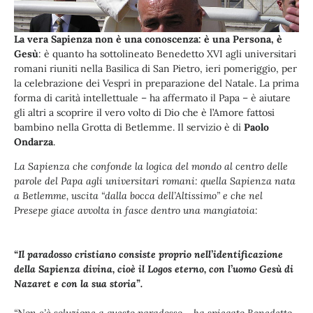
La vera Sapienza non è una conoscenza: è una Persona, è
Gesù
: è quanto ha sottolineato Benedetto XVI agli universitari
romani riuniti nella Basilica di San Pietro, ieri pomeriggio, per
la celebrazione dei Vespri in preparazione del Natale. La prima
forma di carità intellettuale – ha affermato il Papa – è aiutare
gli altri a scoprire il vero volto di Dio che è l’Amore fattosi
bambino nella Grotta di Betlemme. Il servizio è di
Paolo
Ondarza
.
La Sapienza che confonde la logica del mondo al centro delle
parole del Papa agli universitari romani: quella Sapienza nata
a Betlemme, uscita “dalla bocca dell’Altissimo” e che nel
Presepe giace avvolta in fasce dentro una mangiatoia:
“Il paradosso cristiano consiste proprio nell’identificazione
della Sapienza divina, cioè il Logos eterno, con l’uomo Gesù di
Nazaret e con la sua storia”.
“Non c’è soluzione a questo paradosso – ha spiegato Benedetto