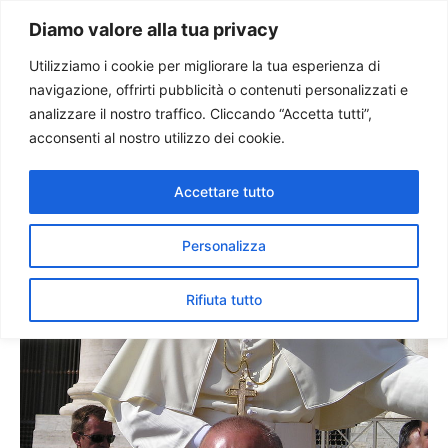
Paolo Ondarza
Diamo valore alla tua privacy
Utilizziamo i cookie per migliorare la tua esperienza di
navigazione, offrirti pubblicità o contenuti personalizzati e
Benedetto XVI agli
analizzare il nostro traffico. Cliccando “Accetta tutti”,
universitari: vera sapienza è
acconsenti al nostro utilizzo dei cookie.
gesù
Accettare tutto
Personalizza
Rifiuta tutto