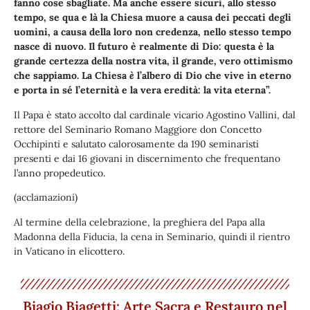
fanno cose sbagliate. Ma anche essere sicuri, allo stesso
tempo, se qua e là la Chiesa muore a causa dei peccati degli
uomini, a causa della loro non credenza, nello stesso tempo
nasce di nuovo. Il futuro è realmente di Dio: questa è la
grande certezza della nostra vita, il grande, vero ottimismo
che sappiamo. La Chiesa
è
l’albero di Dio che vive in eterno
e porta in sé l’eternità e la vera eredità: la vita eterna”.
Il Papa è stato accolto dal cardinale vicario Agostino Vallini, dal
rettore del Seminario Romano Maggiore don Concetto
Occhipinti e salutato calorosamente da 190 seminaristi
presenti e dai 16 giovani in discernimento che frequentano
l’anno propedeutico.
(acclamazioni)
Al termine della celebrazione, la preghiera del Papa alla
Madonna della Fiducia, la cena in Seminario, quindi il rientro
in Vaticano in elicottero.
Biagio Biagetti: Arte Sacra e Restauro nel