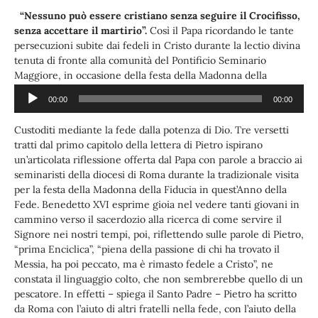
“Nessuno può essere cristiano senza seguire il Crocifisso,
senza accettare il martirio”.
Così il Papa ricordando le tante
persecuzioni subite dai fedeli in Cristo durante la lectio divina
tenuta di fronte alla comunità del Pontificio Seminario
Maggiore, in occasione della festa della Madonna della
Fiducia, patrona dell’istituto. Al termine della preghiera la cena
00:00
00:00
Audio
con i 190 seminaristi della diocesi di Roma.
Paolo Ondarza:
Player
Custoditi mediante la fede dalla potenza di Dio. Tre versetti
tratti dal primo capitolo della lettera di Pietro ispirano
un’articolata riflessione offerta dal Papa con parole a braccio ai
seminaristi della diocesi di Roma durante la tradizionale visita
per la festa della Madonna della Fiducia in quest’Anno della
Fede. Benedetto XVI esprime gioia nel vedere tanti giovani in
cammino verso il sacerdozio alla ricerca di come servire il
Signore nei nostri tempi, poi, riflettendo sulle parole di Pietro,
“prima Enciclica”, “piena della passione di chi ha trovato il
Messia, ha poi peccato, ma è rimasto fedele a Cristo”, ne
constata il linguaggio colto, che non sembrerebbe quello di un
pescatore. In effetti – spiega il Santo Padre – Pietro ha scritto
da Roma con l’aiuto di altri fratelli nella fede, con l’aiuto della