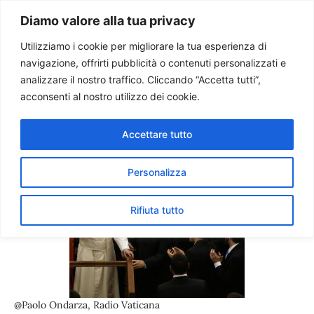
Paolo Ondarza
Diamo valore alla tua privacy
Utilizziamo i cookie per migliorare la tua esperienza di
navigazione, offrirti pubblicità o contenuti personalizzati e
Benedetto XVI: nessuno può
analizzare il nostro traffico. Cliccando “Accetta tutti”,
dirsi cristiano senza
acconsenti al nostro utilizzo dei cookie.
accettare il martirio.
Accettare tutto
Cristiani perseguitati perché
“non conformi”
Personalizza
Rifiuta tutto
@Paolo Ondarza, Radio Vaticana