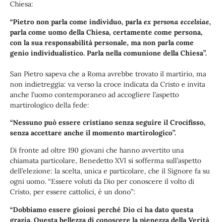
Chiesa:
“Pietro non parla come individuo, parla
ex persona eccelsiae
,
parla come uomo della Chiesa, certamente come persona,
con la sua responsabilità personale, ma non parla come
genio individualistico. Parla nella comunione della Chiesa”.
San Pietro sapeva che a Roma avrebbe trovato il martirio, ma
non indietreggia: va verso la croce indicata da Cristo e invita
anche l’uomo contemporaneo ad accogliere l’aspetto
martirologico della fede:
“Nessuno può essere cristiano senza seguire il Crocifisso,
senza accettare anche il momento martirologico”.
Di fronte ad oltre 190 giovani che hanno avvertito una
chiamata particolare, Benedetto XVI si sofferma sull’aspetto
dell’elezione: la scelta, unica e particolare, che il Signore fa su
ogni uomo. “Essere voluti da Dio per conoscere il volto di
Cristo, per essere cattolici, è un dono”:
“Dobbiamo essere gioiosi perché Dio ci ha dato questa
grazia. Questa bellezza di conoscere la pienezza della Verità