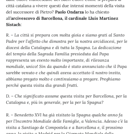
città catalana a vivere questi due intensi momenti della visita
del successore di Pietro?
Paolo Ondarza
lo ha chiesto
all’
arcivescovo di Barcellona, il cardinale Lluis Martinez
Sistach
:
R. – La città si prepara con molta gioia e siamo grati al Santo
Padre per l’affetto che dimostra per la nostra arcidiocesi, per le
diocesi della Catalogna e di tutta la Spagna. La dedicazione
del tempio della Sagrada Familia presieduta dal Papa
rappresenta un evento molto importante, di rilevanza
mondiale, unico! Sin da quando è stato annunciato che il Papa
sarebbe venuto e che quindi aveva accettato il nostro invito,
abbiamo pregato molto e continuiamo a pregare. Preghiamo
perché questa visita dia grandi frutti.
D. – Che significato assume questa visita per Barcellona, per la
Catalogna e, più in generale, per la per la Spagna?
R. – Benedetto XVI ha già visitato la Spagna qualche anno fa
per l’Incontro Mondiale delle Famiglie, a Valencia. Adesso c’è la
visita a Santiago de Compostela e a Barcellona e, il prossimo
anno, la visita a Madrid per la Giornata Mondiale della