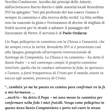
Vecchio Continente. Accolto dai principi delle Asturie,
dall’arcivescovo Barrio Barrio e dalle autorità locali Benedetto
XVI ha spiegato: “Nel più profondo del suo essere l’uomo è
sempre in cammino e alla ricerca della verità”. La fitta nebbia
non ha nascosto la gioia e l’entusiasmo di decine di migliaia di
fedeli accorsi per le strade a salutare il passaggio del
Successore di Pietro. Il servizio è di
Paolo Ondarza
:
Un Papa pellegrino in cammino con la Chiesa e l’umanità, che
da sempre cerca la verità. Benedetto XVI si è presentato così
alla Spagna giungendo all’aeroporto internazionale di
Santiago de Compostela. La Chiesa è in cammino – ha detto il
Santo Padre – e nel contempo compie il proprio cammino
interiore, quello che la conduce attraverso la fede, la speranza
e l’amore, a farsi trasparenza di Cristo per il mondo, essere in
mezzo agli uomini, presenza di Cristo:
“…también yo me he puesto en camino para confirmar en la fe
a mis hermanos. …
…anch’io – ha detto il Papa – mi sono messo in cammino per
confermare nella fede i miei fratelli. Vengo come pellegrino in
questo Anno Santo Compostelano e porto nel cuore lo stesso