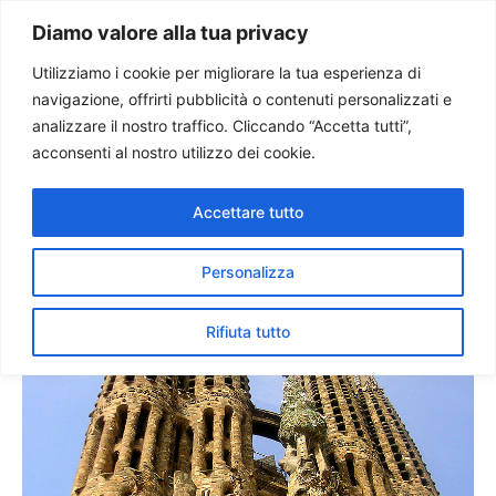
Paolo Ondarza
Diamo valore alla tua privacy
Utilizziamo i cookie per migliorare la tua esperienza di
navigazione, offrirti pubblicità o contenuti personalizzati e
Benedetto XVI pellegrino in
analizzare il nostro traffico. Cliccando “Accetta tutti”,
Spagna: Europa rafforzi sue
acconsenti al nostro utilizzo dei cookie.
radici cristiane
Accettare tutto
Personalizza
Rifiuta tutto