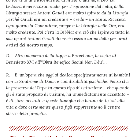
convertirsi al trascendente, al Mistero ultimo, a Dio. La
bellezza è necessaria anche per l’espressione del culto, della
Liturgia stessa: Antoni Gaudí era molto ispirato dalla Liturgia,
perché Gaudí era un credente e – credo – un santo. Riceveva
ogni giorno la Comunione, pregava la Liturgia delle Ore, era
molto credente. Poi c’era la Bibbia: era ciò che ispirava tutta la
sua opera! Antoni Gaudí dovrebbe essere un modello per tanti
artisti del nostro tempo.
D. – Altro momento della tappa a Barcellona, la visita di
Benedetto XVI all’“Obra Benefico Social Nen Déu”…
R. – E’ un’opera che oggi si dedica specificatamente ai bambini
con la Sindrome di Down e con disabilità psichiche. Penso che
la presenza del Papa in questo tipo di istituzione – che quando
gli è stato proposto di visitare, ha immediatamente accettato –
è di stare accanto a queste famiglie che hanno detto “sì” alla
vita e dove certamente questi figli rappresentano il centro
stesso della famiglia.