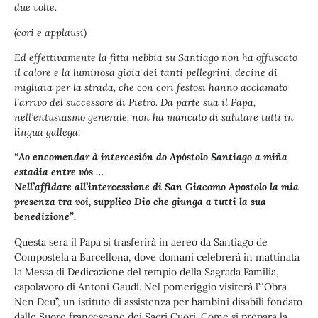
due volte.
(cori e applausi)
Ed effettivamente la fitta nebbia su Santiago non ha offuscato
il calore e la luminosa gioia dei tanti pellegrini, decine di
migliaia per la strada, che con cori festosi hanno acclamato
l’arrivo del successore di Pietro. Da parte sua il Papa,
nell’entusiasmo generale, non ha mancato di salutare tutti in
lingua gallega:
“Ao encomendar à intercesión do Apóstolo Santiago a miña
estadía entre vós …
Nell’affidare all’intercessione di San Giacomo Apostolo la mia
presenza tra voi, supplico Dio che giunga a tutti la sua
benedizione”.
Questa sera il Papa si trasferirà in aereo da Santiago de
Compostela a Barcellona, dove domani celebrerà in mattinata
la Messa di Dedicazione del tempio della Sagrada Familia,
capolavoro di Antoni Gaudí. Nel pomeriggio visiterà l’“Obra
Nen Deu”, un istituto di assistenza per bambini disabili fondato
dalle Suore francescane dei Sacri Cuori. Come si prepara la