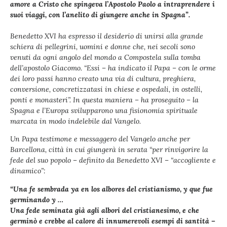
amore a Cristo che spingeva l’Apostolo Paolo a intraprendere i
suoi viaggi, con l’anelito di giungere anche in Spagna”.
Benedetto XVI ha espresso il desiderio di unirsi alla grande
schiera di pellegrini, uomini e donne che, nei secoli sono
venuti da ogni angolo del mondo a Compostela sulla tomba
dell’apostolo Giacomo. “Essi – ha indicato il Papa – con le orme
dei loro passi hanno creato una via di cultura, preghiera,
conversione, concretizzatasi in chiese e ospedali, in ostelli,
ponti e monasteri”. In questa maniera – ha proseguito – la
Spagna e l’Europa svilupparono una fisionomia spirituale
marcata in modo indelebile dal Vangelo.
Un Papa testimone e messaggero del Vangelo anche per
Barcellona, città in cui giungerà in serata “per rinvigorire la
fede del suo popolo – definito da Benedetto XVI – “accogliente e
dinamico”:
“Una fe sembrada ya en los albores del cristianismo, y que fue
germinando y …
Una fede seminata già agli albori del cristianesimo, e che
germinò e crebbe al calore di innumerevoli esempi di santità –