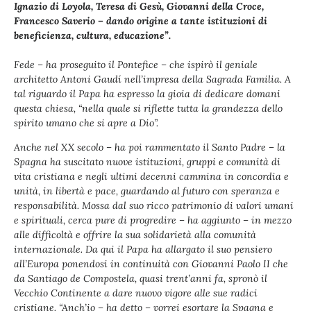
Ignazio di Loyola, Teresa di Gesù, Giovanni della Croce,
Francesco Saverio – dando origine a tante istituzioni di
beneficienza, cultura, educazione”.
Fede – ha proseguito il Pontefice – che ispirò il geniale
architetto Antoni Gaudí nell’impresa della Sagrada Familia. A
tal riguardo il Papa ha espresso la gioia di dedicare domani
questa chiesa, “nella quale si riflette tutta la grandezza dello
spirito umano che si apre a Dio”.
Anche nel XX secolo – ha poi rammentato il Santo Padre – la
Spagna ha suscitato nuove istituzioni, gruppi e comunità di
vita cristiana e negli ultimi decenni cammina in concordia e
unità, in libertà e pace, guardando al futuro con speranza e
responsabilità. Mossa dal suo ricco patrimonio di valori umani
e spirituali, cerca pure di progredire – ha aggiunto – in mezzo
alle difficoltà e offrire la sua solidarietà alla comunità
internazionale. Da qui il Papa ha allargato il suo pensiero
all’Europa ponendosi in continuità con Giovanni Paolo II che
da Santiago de Compostela, quasi trent’anni fa, spronò il
Vecchio Continente a dare nuovo vigore alle sue radici
cristiane. “Anch’io – ha detto – vorrei esortare la Spagna e