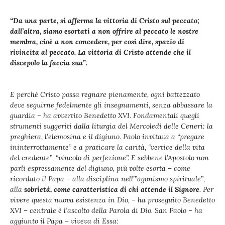
“Da una parte, si afferma la vittoria di Cristo sul peccato;
dall’altra, siamo esortati a non offrire al peccato le nostre
membra, cioè a non concedere, per così dire, spazio di
rivincita al peccato. La vittoria di Cristo attende che il
discepolo la faccia sua”.
E perché Cristo possa regnare pienamente, ogni battezzato
deve seguirne fedelmente gli insegnamenti, senza abbassare la
guardia – ha avvertito Benedetto XVI. Fondamentali quegli
strumenti suggeriti dalla liturgia del Mercoledì delle Ceneri: la
preghiera, l’elemosina e il digiuno. Paolo invitava a “pregare
ininterrottamente” e a praticare la carità, “vertice della vita
del credente”, “vincolo di perfezione”. E sebbene l’Apostolo non
parli espressamente del digiuno, più volte esorta – come
ricordato il Papa – alla disciplina nell’”agonismo spirituale”,
alla
sobrietà, come caratteristica di chi attende il Signore
. Per
vivere questa nuova esistenza in Dio, – ha proseguito Benedetto
XVI – centrale è l’ascolto della Parola di Dio. San Paolo – ha
aggiunto il Papa – viveva di Essa: