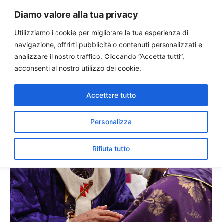
Paolo Ondarza
Diamo valore alla tua privacy
Utilizziamo i cookie per migliorare la tua esperienza di
navigazione, offrirti pubblicità o contenuti personalizzati e
Benedetto XVI: Quaresima è
analizzare il nostro traffico. Cliccando “Accetta tutti”,
tempo per cambiare vita
acconsenti al nostro utilizzo dei cookie.
Accettare tutto
Personalizza
Rifiuta tutto