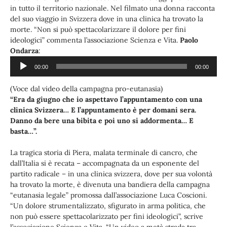
in tutto il territorio nazionale. Nel filmato una donna racconta
del suo viaggio in Svizzera dove in una clinica ha trovato la
morte. “Non si può spettacolarizzare il dolore per fini
ideologici” commenta l’associazione Scienza e Vita.
Paolo
Audio
Ondarza
:
Player
00:00
00:00
(Voce dal video della campagna pro-eutanasia)
“Era da giugno che io aspettavo l’appuntamento con una
clinica Svizzera… E l’appuntamento è per domani sera.
Danno da bere una bibita e poi uno si addormenta… E
basta…”.
La tragica storia di Piera, malata terminale di cancro, che
dall’Italia si è recata – accompagnata da un esponente del
partito radicale – in una clinica svizzera, dove per sua volontà
ha trovato la morte, è divenuta una bandiera della campagna
“eutanasia legale” promossa dall’associazione Luca Coscioni.
“Un dolore strumentalizzato, sfigurato in arma politica, che
non può essere spettacolarizzato per fini ideologici”, scrive