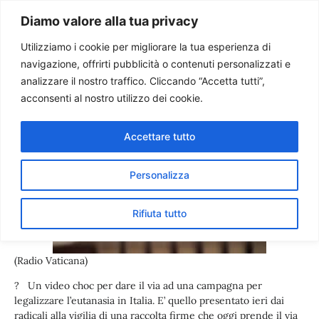
Paolo Ondarza
Diamo valore alla tua privacy
Utilizziamo i cookie per migliorare la tua esperienza di
navigazione, offrirti pubblicità o contenuti personalizzati e
Campagna pro-eutanasia in
analizzare il nostro traffico. Cliccando “Accetta tutti”,
Italia. Pessina:
acconsenti al nostro utilizzo dei cookie.
strumentalizzato il dolore
Accettare tutto
Personalizza
Rifiuta tutto
(Radio Vaticana)
? Un video choc per dare il via ad una campagna per
legalizzare l’eutanasia in Italia. E’ quello presentato ieri dai
radicali alla vigilia di una raccolta firme che oggi prende il via