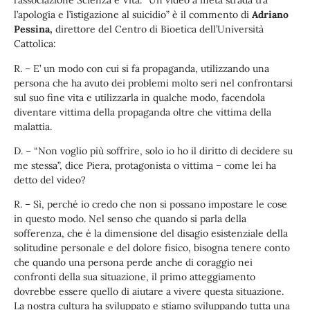
l’associazione Scienza e Vita. “Un video a metà strada tra
l’apologia e l’istigazione al suicidio” è il commento di
Adriano
Pessina,
direttore del Centro di Bioetica dell’Università
Cattolica:
R. – E’ un modo con cui si fa propaganda, utilizzando una
persona che ha avuto dei problemi molto seri nel confrontarsi
sul suo fine vita e utilizzarla in qualche modo, facendola
diventare vittima della propaganda oltre che vittima della
malattia.
D. – “Non voglio più soffrire, solo io ho il diritto di decidere su
me stessa”, dice Piera, protagonista o vittima – come lei ha
detto del video?
R. – Sì, perché io credo che non si possano impostare le cose
in questo modo. Nel senso che quando si parla della
sofferenza, che è la dimensione del disagio esistenziale della
solitudine personale e del dolore fisico, bisogna tenere conto
che quando una persona perde anche di coraggio nei
confronti della sua situazione, il primo atteggiamento
dovrebbe essere quello di aiutare a vivere questa situazione.
La nostra cultura ha sviluppato e stiamo sviluppando tutta una