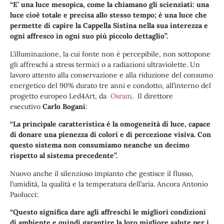
“E’ una luce mesopica, come la chiamano gli scienziati: una
luce cioè totale e precisa allo stesso tempo; è una luce che
permette di capire la Cappella Sistina nella sua interezza e
ogni affresco in ogni suo più piccolo dettaglio”.
L’illuminazione, la cui fonte non è percepibile, non sottopone
gli affreschi a stress termici o a radiazioni ultraviolette. Un
lavoro attento alla conservazione e alla riduzione del consumo
energetico del 90% durato tre anni e condotto, all’interno del
progetto europeo Led4Art, da
Osram
. Il direttore
esecutivo
Carlo Bogani
:
“La principale caratteristica è la omogeneità di luce, capace
di donare una pienezza di colori e di percezione visiva. Con
questo sistema non consumiamo neanche un decimo
rispetto al sistema precedente”.
Nuovo anche il silenzioso impianto che gestisce il flusso,
l’umidità, la qualità e la temperatura dell’aria. Ancora Antonio
Paolucci:
“Questo significa dare agli affreschi le migliori condizioni
di ambiente e quindi garantire la loro migliore salute per i