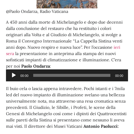
@Paolo Ondarza, Radio Vaticana
A 450 anni dalla morte di Michelangelo e dopo due decenni
dalla conclusione del restauro che ha restituito i colori
originari alla Volta e al Giudizio di Michelangelo, si svolge a
Roma il Convegno Internazionale “La Cappella Sistina venti
anni dopo. Nuovo respiro e nuova luce”. Per l’occasione
ieri
sera
la presentazione in anteprima alla stampa dei nuovi
sofisticati impianti di climatizzazione e illuminazione. C’era
Audio
per noi
Paolo Ondarza
:
Player
00:00
00:00
Il buio cela o lascia appena intravedere. Pochi istanti e i 7mila
led del nuovo impianto di illuminazione svelano una bellezza
universalmente nota, ma attraverso una resa cromatica senza
precedenti. Il Giudizio, le Sibille, i Profeti, le scene della
Genesi di Michelangelo così come i dipinti dei Quattrocentisti
sulle pareti della Sistina si presentano come nessuno li aveva
mai visti. Il direttore dei Musei Vaticani
Antonio
Paoluc
c
i: