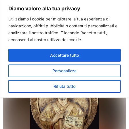
Paolo Ondarza
Diamo valore alla tua privacy
Utilizziamo i cookie per migliorare la tua esperienza di
navigazione, offrirti pubblicità o contenuti personalizzati e
Categoria:
santi
analizzare il nostro traffico. Cliccando “Accetta tutti”,
acconsenti al nostro utilizzo dei cookie.
Il flagello e il miele. Il volto
Accettare tutto
di Ambrogio nell’arte
Personalizza
Rifiuta tutto