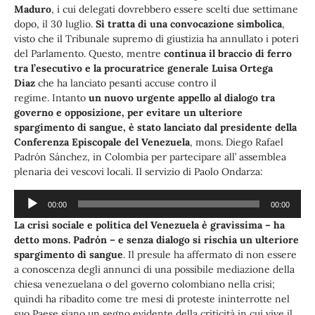
Maduro
, i cui delegati dovrebbero essere scelti due settimane
dopo, il 30 luglio.
Si tratta di una convocazione simbolica
,
visto che il Tribunale supremo di giustizia ha annullato i poteri
del Parlamento. Questo, mentre
continua il braccio di ferro
tra l’esecutivo e la procuratrice generale Luisa Ortega
Diaz
che ha lanciato pesanti accuse contro il
regime. Intanto
un nuovo urgente appello al
dialogo tra
governo e opposizione, per evitare un ulteriore
spargimento di sangue, è stato lanciato dal presidente della
Conferenza Episcopale del Venezuela
, mons. Diego Rafael
Padrón Sánchez, in Colombia per partecipare all’ assemblea
plenaria dei vescovi locali. Il servizio di Paolo Ondarza:
Audio
00:00
00:00
Player
La crisi sociale e politica del Venezuela è gravissima – ha
detto mons. Padrón – e senza dialogo si rischia un ulteriore
spargimento di sangue
. Il presule ha affermato di non essere
a conoscenza degli annunci di una possibile mediazione della
chiesa venezuelana o del governo colombiano nella crisi;
quindi ha ribadito come tre mesi di proteste ininterrotte nel
suo Paese siano un segno evidente della criticità in cui vive il