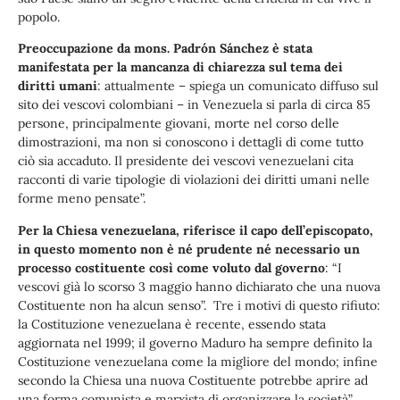
popolo.
Preoccupazione da mons. Padrón Sánchez è stata
manifestata per la mancanza di chiarezza sul tema dei
diritti umani
: attualmente – spiega un comunicato diffuso sul
sito dei vescovi colombiani – in Venezuela si parla di circa 85
persone, principalmente giovani, morte nel corso delle
dimostrazioni, ma non si conoscono i dettagli di come tutto
ciò sia accaduto. Il presidente dei vescovi venezuelani cita
racconti di varie tipologie di violazioni dei diritti umani nelle
forme meno pensate”.
Per la Chiesa venezuelana, riferisce il capo dell’episcopato,
in questo momento non è né prudente né necessario un
processo costituente così come voluto dal governo
: “I
vescovi già lo scorso 3 maggio hanno dichiarato che una nuova
Costituente non ha alcun senso”. Tre i motivi di questo rifiuto:
la Costituzione venezuelana è recente, essendo stata
aggiornata nel 1999; il governo Maduro ha sempre definito la
Costituzione venezuelana come la migliore del mondo; infine
secondo la Chiesa una nuova Costituente potrebbe aprire ad
una forma comunista e marxista di organizzare la società”.