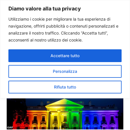
Paolo Ondarza
Diamo valore alla tua privacy
Utilizziamo i cookie per migliorare la tua esperienza di
navigazione, offrirti pubblicità o contenuti personalizzati e
Corte Suprema Usa: nozze
analizzare il nostro traffico. Cliccando “Accetta tutti”,
gay in tutti gli Stati
acconsenti al nostro utilizzo dei cookie.
Accettare tutto
Personalizza
Rifiuta tutto