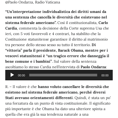
@Paolo Ondarza, Radio Vaticana
“Un’interpretazione individualistica dei diritti umani da
una sentenza che cancella le diversità che esistevano nel
sistema federale americano”.
Così il costituzionalista,
Carlo
Cardia
, commenta la decisione della Corte suprema Usa che
ieri, con 5 voti favorevoli e 4 contrari, ha stabilito che la
Costituzione statunitense garantisce il diritto al matrimonio
tra persone dello stesso sesso su tutto il territorio.
Di
“vittoria” parla il presidente, Barack Obama, mentre per i
vescovi statunitensi è “un tragico errore che danneggia il
bene comune e i bambini”
. Sul valore della sentenza
Audio
ascoltiamo lo stesso Cardia nell’intervista di
Paolo Ondarza
:
Player
00:00
00:00
R. – Il valore è che
hanno voluto cancellare le diversità che
esistono nel sistema federale americano, perché diversi
Stati avevano orientamenti differenti
. Quindi, è stata un po’
una forzatura da un punto di vista costituzionale. Il significato
più importante è che Obama ha dato una ulteriore spinta a
quella che era già la sua tendenza naturale a una