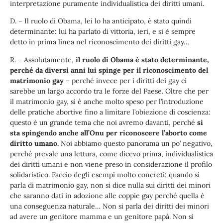
interpretazione puramente individualistica dei diritti umani.
D. – Il ruolo di Obama, lei lo ha anticipato, è stato quindi
determinante: lui ha parlato di vittoria, ieri, e si è sempre
detto in prima linea nel riconoscimento dei diritti gay…
R. – Assolutamente,
il ruolo di Obama è stato determinante,
perché da diversi anni lui spinge per il riconoscimento del
matrimonio gay
– perché invece per i diritti dei gay ci
sarebbe un largo accordo tra le forze del Paese. Oltre che per
il matrimonio gay, si è anche molto speso per l’introduzione
delle pratiche abortive fino a limitare l’obiezione di coscienza:
questo è un grande tema che noi avremo davanti, perché
si
sta spingendo anche all’Onu per riconoscere l’aborto come
diritto umano.
Noi abbiamo questo panorama un po’ negativo,
perché prevale una lettura, come dicevo prima, individualistica
dei diritti umani e non viene preso in considerazione il profilo
solidaristico. Faccio degli esempi molto concreti: quando si
parla di matrimonio gay, non si dice nulla sui diritti dei minori
che saranno dati in adozione alle coppie gay perché quella è
una conseguenza naturale… Non si parla dei diritti dei minori
ad avere un genitore mamma e un genitore papà. Non si