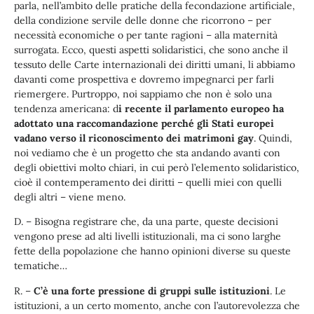
parla, nell’ambito delle pratiche della fecondazione artificiale,
della condizione servile delle donne che ricorrono – per
necessità economiche o per tante ragioni – alla maternità
surrogata. Ecco, questi aspetti solidaristici, che sono anche il
tessuto delle Carte internazionali dei diritti umani, li abbiamo
davanti come prospettiva e dovremo impegnarci per farli
riemergere. Purtroppo, noi sappiamo che non è solo una
tendenza americana: d
i recente il parlamento europeo ha
adottato una raccomandazione perché gli Stati europei
vadano verso il riconoscimento dei matrimoni gay
. Quindi,
noi vediamo che è un progetto che sta andando avanti con
degli obiettivi molto chiari, in cui però l’elemento solidaristico,
cioè il contemperamento dei diritti – quelli miei con quelli
degli altri – viene meno.
D. – Bisogna registrare che, da una parte, queste decisioni
vengono prese ad alti livelli istituzionali, ma ci sono larghe
fette della popolazione che hanno opinioni diverse su queste
tematiche…
R. –
C’è una forte pressione di gruppi sulle istituzioni
. Le
istituzioni, a un certo momento, anche con l’autorevolezza che