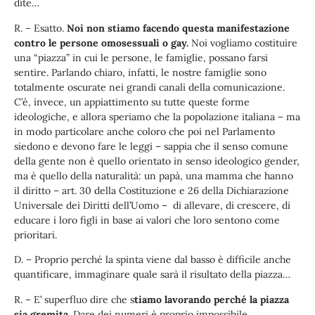
dite…
R. – Esatto.
Noi non stiamo facendo questa manifestazione
contro le persone omosessuali o gay.
Noi vogliamo costituire
una “piazza” in cui le persone, le famiglie, possano farsi
sentire. Parlando chiaro, infatti, le nostre famiglie sono
totalmente oscurate nei grandi canali della comunicazione.
C’è, invece, un appiattimento su tutte queste forme
ideologiche, e allora speriamo che la popolazione italiana – ma
in modo particolare anche coloro che poi nel Parlamento
siedono e devono fare le leggi – sappia che il senso comune
della gente non è quello orientato in senso ideologico gender,
ma è quello della naturalità: un papà, una mamma che hanno
il diritto – art. 30 della Costituzione e 26 della Dichiarazione
Universale dei Diritti dell’Uomo – di allevare, di crescere, di
educare i loro figli in base ai valori che loro sentono come
prioritari.
D. – Proprio perché la spinta viene dal basso è difficile anche
quantificare, immaginare quale sarà il risultato della piazza…
R. – E’ superfluo dire che s
tiamo lavorando perché la piazza
sia gremita
. Dare dei numeri è proprio impossibile,