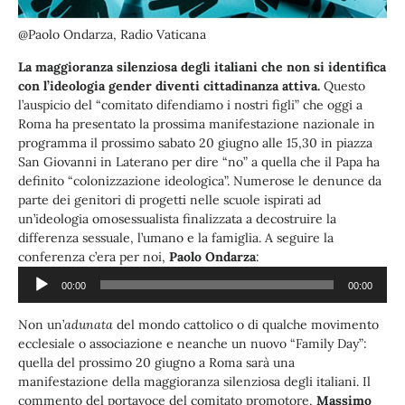
@Paolo Ondarza, Radio Vaticana
La maggioranza silenziosa degli italiani che non si identifica
con l’ideologia gender diventi cittadinanza attiva.
Questo
l’auspicio del “comitato difendiamo i nostri figli” che oggi a
Roma ha presentato la prossima manifestazione nazionale in
programma il prossimo sabato 20 giugno alle 15,30 in piazza
San Giovanni in Laterano per dire “no” a quella che il Papa ha
definito “colonizzazione ideologica”. Numerose le denunce da
parte dei genitori di progetti nelle scuole ispirati ad
un’ideologia omosessualista finalizzata a decostruire la
differenza sessuale, l’umano e la famiglia. A seguire la
Audio
conferenza c’era per noi,
Paolo Ondarza
:
Player
00:00
00:00
Non un’
adunata
del mondo cattolico o di qualche movimento
ecclesiale o associazione e neanche un nuovo “Family Day”:
quella del prossimo 20 giugno a Roma sarà una
manifestazione della maggioranza silenziosa degli italiani. Il
commento del portavoce del comitato promotore,
Massimo