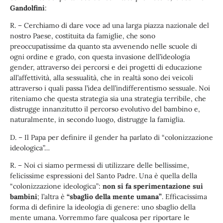
Gandolfini
:
R. – Cerchiamo di dare voce ad una larga piazza nazionale del
nostro Paese, costituita da famiglie, che sono
preoccupatissime da quanto sta avvenendo nelle scuole di
ogni ordine e grado, con questa invasione dell’ideologia
gender, attraverso dei percorsi e dei progetti di educazione
all’affettività, alla sessualità, che in realtà sono dei veicoli
attraverso i quali passa l’idea dell’indifferentismo sessuale. Noi
riteniamo che questa strategia sia una strategia terribile, che
distrugge innanzitutto il percorso evolutivo del bambino e,
naturalmente, in secondo luogo, distrugge la famiglia.
D. – Il Papa per definire il gender ha parlato di “colonizzazione
ideologica”…
R. – Noi ci siamo permessi di utilizzare delle bellissime,
felicissime espressioni del Santo Padre. Una è quella della
“colonizzazione ideologica”:
non si fa sperimentazione sui
bambini
; l’altra è
“sbaglio della mente umana”
. Efficacissima
forma di definire la ideologia di genere: uno sbaglio della
mente umana. Vorremmo fare qualcosa per riportare le