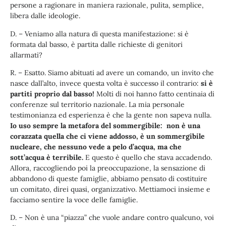
persone a ragionare in maniera razionale, pulita, semplice,
libera dalle ideologie.
D. – Veniamo alla natura di questa manifestazione: si è
formata dal basso, è partita dalle richieste di genitori
allarmati?
R. – Esatto. Siamo abituati ad avere un comando, un invito che
nasce dall’alto, invece questa volta è successo il contrario:
si è
partiti proprio dal basso!
Molti di noi hanno fatto centinaia di
conferenze sul territorio nazionale. La mia personale
testimonianza ed esperienza è che la gente non sapeva nulla.
Io uso sempre la metafora del sommergibile: non è una
corazzata quella che ci viene addosso, è un sommergibile
nucleare, che nessuno vede a pelo d’acqua, ma che
sott’acqua è terribile.
E questo è quello che stava accadendo.
Allora, raccogliendo poi la preoccupazione, la sensazione di
abbandono di queste famiglie, abbiamo pensato di costituire
un comitato, direi quasi, organizzativo. Mettiamoci insieme e
facciamo sentire la voce delle famiglie.
D. – Non è una “piazza” che vuole andare contro qualcuno, voi