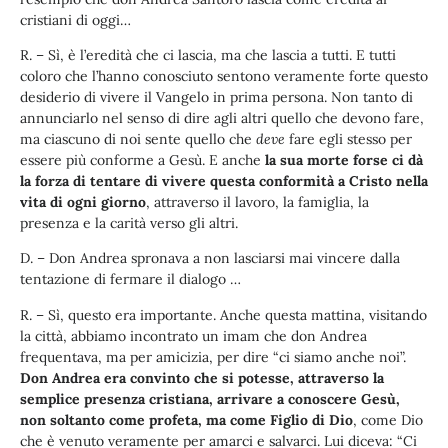
cristiani di oggi…
R. – Sì, è l’eredità che ci lascia, ma che lascia a tutti. E tutti
coloro che l’hanno conosciuto sentono veramente forte questo
desiderio di vivere il Vangelo in prima persona. Non tanto di
annunciarlo nel senso di dire agli altri quello che devono fare,
ma ciascuno di noi sente quello che
deve
fare egli stesso per
essere più conforme a Gesù. E anche
la sua morte forse ci dà
la forza di tentare di vivere questa conformità a Cristo nella
vita di ogni giorno
, attraverso il lavoro, la famiglia, la
presenza e la carità verso gli altri.
D. – Don Andrea spronava a non lasciarsi mai vincere dalla
tentazione di fermare il dialogo …
R. – Sì, questo era importante. Anche questa mattina, visitando
la città, abbiamo incontrato un imam che don Andrea
frequentava, ma per amicizia, per dire “ci siamo anche noi”.
Don Andrea era convinto che si potesse, attraverso la
semplice presenza cristiana, arrivare a conoscere Gesù,
non soltanto come profeta, ma come Figlio di Dio
, come Dio
che è venuto veramente per amarci e salvarci. Lui diceva: “Ci