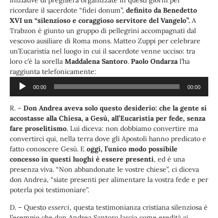
ricordare il sacerdote “fidei donum”,
definito da Benedetto
XVI un “silenzioso e coraggioso servitore del Vangelo”.
A
Trabzon è giunto un gruppo di pellegrini accompagnati dal
vescovo ausiliare di Roma mons. Matteo Zuppi per celebrare
un’Eucaristia nel luogo in cui il sacerdote venne ucciso: tra
loro c’è la sorella
Maddalena Santoro
.
Paolo Ondarza
l’ha
Audio
raggiunta telefonicamente:
Player
00:00
00:00
R. –
Don Andrea aveva solo questo desiderio: che la gente si
accostasse alla Chiesa, a Gesù, all’Eucaristia per fede, senza
fare proselitismo
. Lui diceva: non dobbiamo convertire ma
convertirci qui, nella terra dove gli Apostoli hanno predicato e
fatto conoscere Gesù. E
oggi, l’unico modo possibile
concesso in questi luoghi è essere presenti
, ed è una
presenza viva. “Non abbandonate le vostre chiese”, ci diceva
don Andrea, “siate presenti per alimentare la vostra fede e per
poterla poi testimoniare”.
D. – Questo
esserci
, questa testimonianza cristiana silenziosa è
l’esempio che don Andrea Santoro lascia come eredità ai