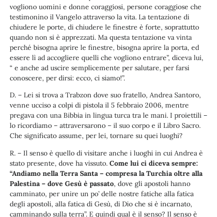
vogliono uomini e donne coraggiosi, persone coraggiose che
testimonino il Vangelo attraverso la vita. La tentazione di
chiudere le porte, di chiudere le finestre è forte, soprattutto
quando non si è apprezzati. Ma questa tentazione va vinta
perché bisogna aprire le finestre, bisogna aprire la porta, ed
essere lì ad accogliere quelli che vogliono entrare”, diceva lui,
“ e anche ad uscire semplicemente per salutare, per farsi
conoscere, per dirsi: ecco, ci siamo!”.
D. – Lei si trova a Trabzon dove suo fratello, Andrea Santoro,
venne ucciso a colpi di pistola il 5 febbraio 2006, mentre
pregava con una Bibbia in lingua turca tra le mani. I proiettili –
lo ricordiamo – attraversarono – il suo corpo e il Libro Sacro.
Che significato assume, per lei, tornare su quei luoghi?
R. – Il senso è quello di visitare anche i luoghi in cui Andrea è
stato presente, dove ha vissuto.
Come lui ci diceva sempre:
“Andiamo nella Terra Santa – compresa la Turchia oltre alla
Palestina – dove Gesù è passato
, dove gli apostoli hanno
camminato, per unire un po’ delle nostre fatiche alla fatica
degli apostoli, alla fatica di Gesù, di Dio che si è incarnato,
camminando sulla terra”. E quindi qual è il senso? Il senso è