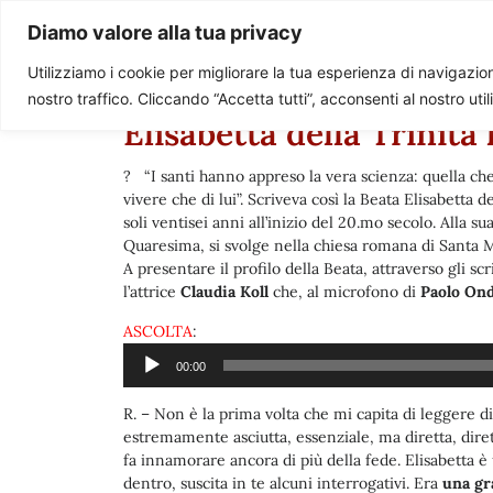
Paolo Ondarza
Diamo valore alla tua privacy
Utilizziamo i cookie per migliorare la tua esperienza di navigazione
nostro traffico. Cliccando “Accetta tutti”, acconsenti al nostro uti
Elisabetta della Trinità 
? “I santi hanno appreso la vera scienza: quella che
vivere che di lui”. Scriveva così la Beata Elisabetta
soli ventisei anni all’inizio del 20.mo secolo. Alla s
Quaresima, si svolge nella chiesa romana di Santa Mari
A presentare il profilo della Beata, attraverso gli sc
l’attrice
Claudia Koll
che, al microfono di
Paolo On
Audio
ASCOLTA
:
Player
00:00
R. – Non è la prima volta che mi capita di leggere d
estremamente asciutta, essenziale, ma diretta, diretta
fa innamorare ancora di più della fede. Elisabetta 
dentro, suscita in te alcuni interrogativi. Era
una gr