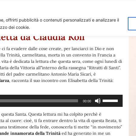
Home
Biagio Biagetti
Contatti
I 
, offrirti pubblicità o contenuti personalizzati e analizzare il
lizzo dei cookie.
letta da Claudia Koll
 ci fa evadere dalle cose create, per lanciarci in Dio e non
 della Trinità, carmelitana, morta in un convento in Francia a
ua vita è dedicata la lettura che questa sera, come ogni lunedì di
a della Vittoria all’’interno della rassegna “Ritratti di Santi”.
ritti del padre carmelitano Antonio Maria Sicari, è
darza
, racconta il suo incontro con Elisabetta della Trinità:
Usa
00:00
i
tasti
i questa Santa. Questa lettura mi ha colpito perché è
freccia
 al cuore: cioè, ti fa entrare dentro la vita di questa Beata, ti
su/giù
è una testimone della fede, conoscerla ti mette “in movimento”
per
ande innamorata della Trinità
ed ha generato in me un
aumentare