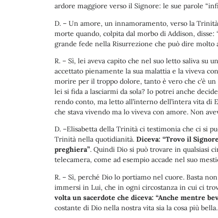
ardore maggiore verso il Signore: le sue parole “in
D. – Un amore, un innamoramento, verso la Trinità ch
morte quando, colpita dal morbo di Addison, disse: “
grande fede nella Risurrezione che può dire molto 
R. – Sì, lei aveva capito che nel suo letto saliva su 
accettato pienamente la sua malattia e la viveva con 
morire per il troppo dolore, tanto è vero che c’è un p
lei si fida a lasciarmi da sola? Io potrei anche deci
rendo conto, ma letto all’interno dell’intera vita di 
che stava vivendo ma lo viveva con amore. Non avev
D. –Elisabetta della Trinità ci testimonia che ci si
Trinità nella quotidianità.
Diceva: “Trovo il Signor
preghiera”
. Quindi Dio si può trovare in qualsiasi 
telecamera, come ad esempio accade nel suo mesti
R. – Sì, perché Dio lo portiamo nel cuore. Basta no
immersi in Lui, che in ogni circostanza in cui ci tr
volta un sacerdote che diceva: “Anche mentre bev
costante di Dio nella nostra vita sia la cosa più bella.