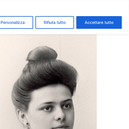
segreti dei Musei Vaticani
I luoghi della fede a Roma
Personalizza
Rifiuta tutto
Accettare tutto