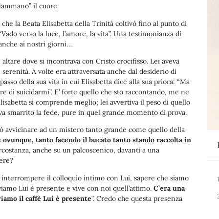
fiammano” il cuore.
o
diminuire
e la Beata Elisabetta della Trinità coltivò fino al punto di
il
Vado verso la luce, l’amore, la vita”. Una testimonianza di
volume.
anche ai nostri giorni…
un altare dove si incontrava con Cristo crocifisso. Lei aveva
serenità. A volte era attraversata anche dal desiderio di
asso della sua vita in cui Elisabetta dice alla sua priora: “Ma
dere di suicidarmi”. E’ forte quello che sto raccontando, me ne
Elisabetta si comprende meglio; lei avvertiva il peso di quello
a smarrito la fede, pure in quel grande momento di prova.
 può avvicinare ad un mistero tanto grande come quello della
e ovunque, tanto facendo il bucato tanto stando raccolta in
circostanza, anche su un palcoscenico, davanti a una
ere?
n interrompere il colloquio intimo con Lui, sapere che siamo
oviamo Lui è presente e vive con noi quell’attimo.
C’era una
iamo il caffè Lui è presente
”. Credo che questa presenza