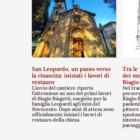
San Leopardo, un passo verso
Tra le 
la rinascita: iniziati i lavori di
dei mo
restauro
Biagio
L’avvio del cantiere riporta
Nel tra
l’attenzione su uno dei primi lavori
percors
di Biagio Biagetti, eseguito per la
Biagio B
famiglia Leopardi agli inizi del
paolond
Novecento. Dopo anni di attesa sono
pittore
ufficialmente iniziati i lavori di
spostam
restauro della chiesa
intento 
paesagg