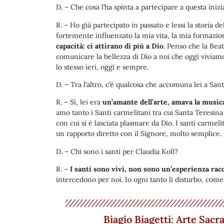
D. – Che cosa l’ha spinta a partecipare a questa inizia
R. – Ho già partecipato in passato e lessi la storia 
fortemente influenzato la mia vita, la mia formazion
capacità: ci attirano di più a Dio
. Penso che la Beat
comunicare la bellezza di Dio a noi che oggi viviam
lo stesso ieri, oggi e sempre.
D. – Tra l’altro, c’è qualcosa che accomuna lei a Sant
R. – Sì, lei era
un’amante dell’arte, amava la musica
amo tanto i Santi carmelitani tra cui Santa Teresina
con cui si è lasciata plasmare da Dio. I santi carm
un rapporto diretto con il Signore, molto semplice.
D. – Chi sono i santi per Claudia Koll?
R. –
I santi sono vivi, non sono un’esperienza racc
intercedono per noi. Io ogni tanto li disturbo, come
Biagio Biagetti: Arte Sac