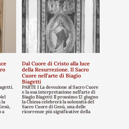
uce
Dal Cuore di Cristo alla luce
cro
della Resurrezione. Il Sacro
Cuore nell’arte di Biagio
Biagetti
agetti.
PARTE I La devozione al Sacro Cuore
e la sua interpretazione nell’arte di
Nel
Biagio Biagetti Il prossimo 12 giugno
 la
la Chiesa celebrerà la solennità del
Gesù,
Sacro Cuore di Gesù, una delle
 a
ricorrenze più significative della