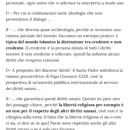
personale, ogni uomo che vi aderisce la interpreta a modo suo.
D – Per cui si costituiscono tante ideologie che non
permettono il dialogo …
R – … che diventa quasi un’ideologia, perché si riconosce una
visione parziale del mondo. Facciamo un esempio pratico: è
tipica del mondo islamico la distinzione tra credente e non
credente.
Il credente è la persona dotata di tutti i diritti
mentre il non credente è tollerato, quindi ha soltanto alcuni
diritti che vengono concessi.
D– A proposito del discorso ‘diritti’: il Santo Padre sottolinea la
visione precorritrice di Papa Giovanni XXIII, cioè la
prospettiva di un’autorità pubblica internazionale al servizio
dei diritti umani …
R– … che garantisca questi diritti umani. Questo mi pare uno
dei passaggi-chiave, perché
la libertà religiosa per esempio è
un test per il rispetto degli altri diritti umani
, cioè non è la
ciliegina sulla torta; il fatto che la libertà religiosa ci sia o non
ci sia, ci dice se in quel Paese sono rispettati anche gli altri
diritti umani o se è solo una finzione.