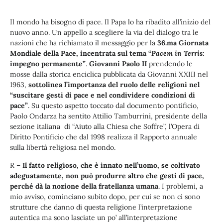
Il mondo ha bisogno di pace. Il Papa lo ha ribadito all’inizio del
nuovo anno. Un appello a scegliere la via del dialogo tra le
nazioni che ha richiamato il messaggio per la
36.ma Giornata
Mondiale della Pace, incentrata sul tema “
Pacem in Terris
:
impegno permanente”
.
Giovanni Paolo II
prendendo le
mosse dalla storica enciclica pubblicata da Giovanni XXIII nel
1963,
sottolinea l’importanza del ruolo delle religioni nel
“suscitare gesti di pace e nel condividere condizioni di
pace”
. Su questo aspetto toccato dal documento pontificio,
Paolo Ondarza ha sentito Attilio Tamburrini, presidente della
sezione italiana di “Aiuto alla Chiesa che Soffre”, l’Opera di
Diritto Pontificio che dal 1998 realizza il Rapporto annuale
sulla libertà religiosa nel mondo.
R –
Il fatto religioso, che è innato nell’uomo, se coltivato
adeguatamente, non può produrre altro che gesti di pace,
perché dà la nozione della fratellanza umana
. I problemi, a
mio avviso, cominciano subito dopo, per cui se non ci sono
strutture che danno di questa religione l’interpretazione
autentica ma sono lasciate un po’ all’interpretazione