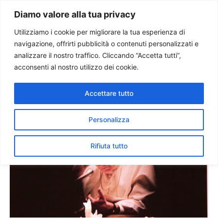
Paolo Ondarza
Diamo valore alla tua privacy
Utilizziamo i cookie per migliorare la tua esperienza di
navigazione, offrirti pubblicità o contenuti personalizzati e
Giovanni Paolo II: credere
analizzare il nostro traffico. Cliccando “Accetta tutti”,
con forza nella pace.
acconsenti al nostro utilizzo dei cookie.
Intervista con Attilio
Accettare tutto
Tamburrini, Acs
Personalizza
Rifiuta tutto