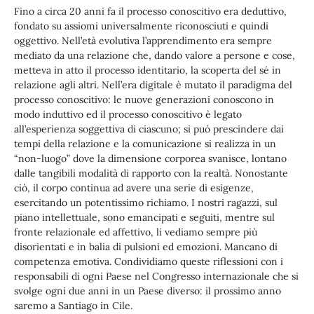
Fino a circa 20 anni fa il processo conoscitivo era deduttivo,
fondato su assiomi universalmente riconosciuti e quindi
oggettivo. Nell’età evolutiva l’apprendimento era sempre
mediato da una relazione che, dando valore a persone e cose,
metteva in atto il processo identitario, la scoperta del sé in
relazione agli altri. Nell’era digitale è mutato il paradigma del
processo conoscitivo: le nuove generazioni conoscono in
modo induttivo ed il processo conoscitivo è legato
all’esperienza soggettiva di ciascuno; si può prescindere dai
tempi della relazione e la comunicazione si realizza in un
“non-luogo” dove la dimensione corporea svanisce, lontano
dalle tangibili modalità di rapporto con la realtà. Nonostante
ciò, il corpo continua ad avere una serie di esigenze,
esercitando un potentissimo richiamo. I nostri ragazzi, sul
piano intellettuale, sono emancipati e seguiti, mentre sul
fronte relazionale ed affettivo, li vediamo sempre più
disorientati e in balia di pulsioni ed emozioni. Mancano di
competenza emotiva. Condividiamo queste riflessioni con i
responsabili di ogni Paese nel Congresso internazionale che si
svolge ogni due anni in un Paese diverso: il prossimo anno
saremo a Santiago in Cile.