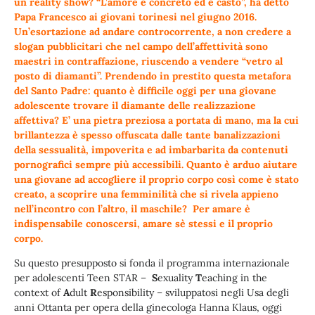
un reality show? “L’amore è concreto ed è casto”, ha detto
Papa Francesco ai giovani torinesi nel giugno 2016.
Un’esortazione ad andare controcorrente, a non credere a
slogan pubblicitari che nel campo dell’affettività sono
maestri in contraffazione, riuscendo a vendere “vetro al
posto di diamanti”. Prendendo in prestito questa metafora
del Santo Padre: quanto è difficile oggi per una giovane
adolescente trovare il diamante delle realizzazione
affettiva? E’ una pietra preziosa a portata di mano, ma la cui
brillantezza è spesso offuscata dalle tante banalizzazioni
della sessualità, impoverita e ad imbarbarita da contenuti
pornografici sempre più accessibili. Quanto è arduo aiutare
una giovane ad accogliere il proprio corpo così come è stato
creato, a scoprire una femminilità che si rivela appieno
nell’incontro con l’altro, il maschile? Per amare è
indispensabile conoscersi, amare sè stessi e il proprio
corpo.
Su questo presupposto si fonda il programma internazionale
per adolescenti Teen STAR –
S
exuality
T
eaching in the
context of
A
dult
R
esponsibility – sviluppatosi negli Usa degli
anni Ottanta per opera della ginecologa Hanna Klaus, oggi