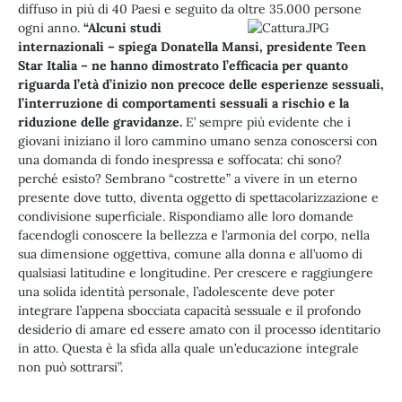
diffuso in più di 40 Paesi e seguito da oltre 35.000 persone
ogni anno.
“Alcuni studi
internazionali – spiega Donatella Mansi, presidente Teen
Star Italia – ne hanno dimostrato l’efficacia per quanto
riguarda l’età d’inizio non precoce delle esperienze sessuali,
l’interruzione di comportamenti sessuali a rischio e la
riduzione delle gravidanze.
E’ sempre più evidente che i
giovani iniziano il loro cammino umano senza conoscersi con
una domanda di fondo inespressa e soffocata: chi sono?
perché esisto? Sembrano “costrette” a vivere in un eterno
presente dove tutto, diventa oggetto di spettacolarizzazione e
condivisione superficiale. Rispondiamo alle loro domande
facendogli conoscere la bellezza e l’armonia del corpo, nella
sua dimensione oggettiva, comune alla donna e all’uomo di
qualsiasi latitudine e longitudine. Per crescere e raggiungere
una solida identità personale, l’adolescente deve poter
integrare l’appena sbocciata capacità sessuale e il profondo
desiderio di amare ed essere amato con il processo identitario
in atto. Questa è la sfida alla quale un’educazione integrale
non può sottrarsi”.