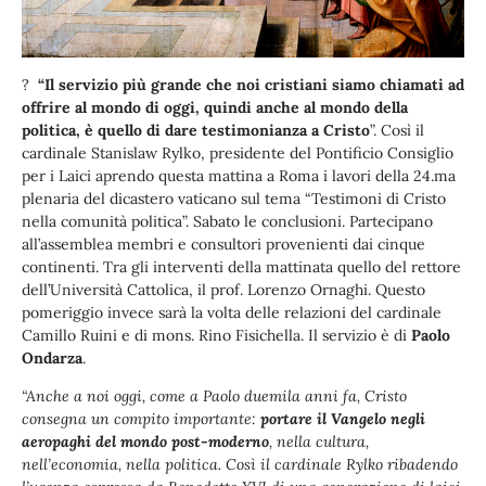
?
“Il servizio più grande che noi cristiani siamo chiamati ad
offrire al mondo di oggi, quindi anche al mondo della
politica, è quello di dare testimonianza a Cristo
”. Così il
cardinale Stanislaw Rylko, presidente del Pontificio Consiglio
per i Laici aprendo questa mattina a Roma i lavori della 24.ma
plenaria del dicastero vaticano sul tema “Testimoni di Cristo
nella comunità politica”. Sabato le conclusioni. Partecipano
all’assemblea membri e consultori provenienti dai cinque
continenti. Tra gli interventi della mattinata quello del rettore
dell’Università Cattolica, il prof. Lorenzo Ornaghi. Questo
pomeriggio invece sarà la volta delle relazioni del cardinale
Camillo Ruini e di mons. Rino Fisichella. Il servizio è di
Paolo
Ondarza
.
“Anche a noi oggi, come a Paolo duemila anni fa, Cristo
consegna un compito importante:
portare il Vangelo negli
aeropaghi del mondo post-moderno
, nella cultura,
nell’economia, nella politica. Così il cardinale Rylko ribadendo