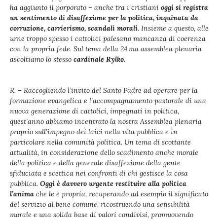
ha aggiunto il porporato – anche tra i cristiani
oggi si registra
un sentimento di disaffezione per la politica, inquinata da
corruzione, carrierismo, scandali morali
. Insieme a questo, alle
urne troppo spesso i cattolici palesano mancanza di coerenza
con la propria fede. Sul tema della 24.ma assemblea plenaria
ascoltiamo lo stesso
cardinale Rylko
.
R. – Raccogliendo l’invito del Santo Padre ad operare per la
formazione evangelica e l’accompagnamento pastorale di una
nuova generazione di cattolici, impegnati in politica,
quest’anno abbiamo incentrato la nostra Assemblea plenaria
proprio sull’impegno dei laici nella vita pubblica e in
particolare nella comunità politica. Un tema di scottante
attualità, in considerazione dello scadimento anche morale
della politica e della generale disaffezione della gente
sfiduciata e scettica nei confronti di chi gestisce la cosa
pubblica.
Oggi è davvero urgente restituire alla politica
l’anima
che le è propria, recuperando ad esempio il significato
del servizio al bene comune, ricostruendo una sensibilità
morale e una solida base di valori condivisi, promuovendo