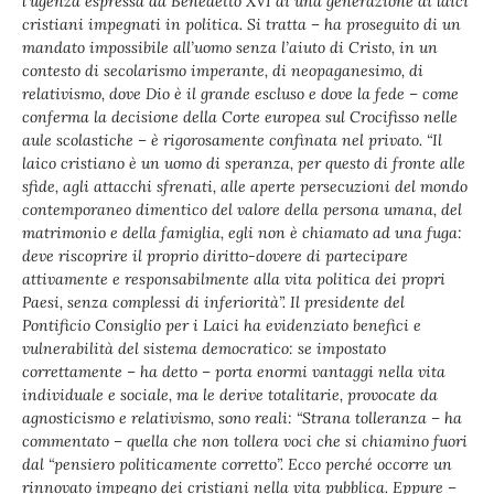
l’ugenza espressa da Benedetto XVI di una generazione di laici
cristiani impegnati in politica. Si tratta – ha proseguito di un
mandato impossibile all’uomo senza l’aiuto di Cristo, in un
contesto di secolarismo imperante, di neopaganesimo, di
relativismo, dove Dio è il grande escluso e dove la fede – come
conferma la decisione della Corte europea sul Crocifisso nelle
aule scolastiche – è rigorosamente confinata nel privato. “Il
laico cristiano è un uomo di speranza, per questo di fronte alle
sfide, agli attacchi sfrenati, alle aperte persecuzioni del mondo
contemporaneo dimentico del valore della persona umana, del
matrimonio e della famiglia, egli non è chiamato ad una fuga:
deve riscoprire il proprio diritto-dovere di partecipare
attivamente e responsabilmente alla vita politica dei propri
Paesi, senza complessi di inferiorità”. Il presidente del
Pontificio Consiglio per i Laici ha evidenziato benefici e
vulnerabilità del sistema democratico: se impostato
correttamente – ha detto – porta enormi vantaggi nella vita
individuale e sociale, ma le derive totalitarie, provocate da
agnosticismo e relativismo, sono reali: “Strana tolleranza – ha
commentato – quella che non tollera voci che si chiamino fuori
dal “pensiero politicamente corretto”. Ecco perché occorre un
rinnovato impegno dei cristiani nella vita pubblica. Eppure –