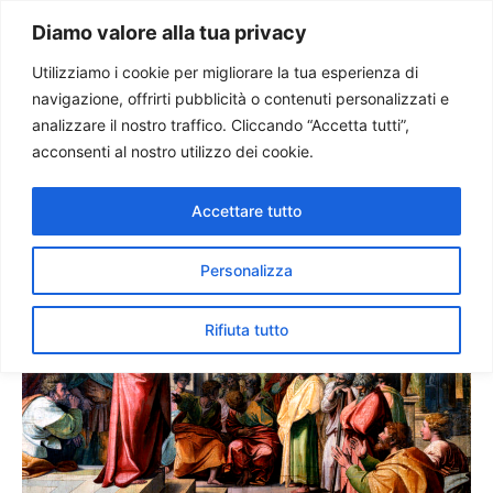
Paolo Ondarza
Diamo valore alla tua privacy
Utilizziamo i cookie per migliorare la tua esperienza di
navigazione, offrirti pubblicità o contenuti personalizzati e
Il cardinale Rylko: no alla
analizzare il nostro traffico. Cliccando “Accetta tutti”,
fuga dei cristiani dalla
acconsenti al nostro utilizzo dei cookie.
politica
Accettare tutto
Personalizza
Rifiuta tutto