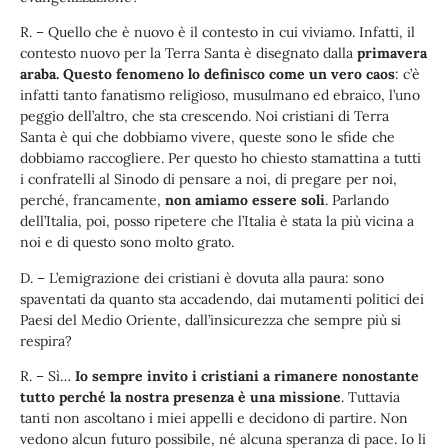
R. – Quello che è nuovo è il contesto in cui viviamo. Infatti, il
contesto nuovo per la Terra Santa è disegnato dalla
primavera
araba. Questo fenomeno lo definisco come un vero caos
: c’è
infatti tanto fanatismo religioso, musulmano ed ebraico, l’uno
peggio dell’altro, che sta crescendo. Noi cristiani di Terra
Santa è qui che dobbiamo vivere, queste sono le sfide che
dobbiamo raccogliere. Per questo ho chiesto stamattina a tutti
i confratelli al Sinodo di pensare a noi, di pregare per noi,
perché, francamente,
non amiamo essere soli
. Parlando
dell’Italia, poi, posso ripetere che l’Italia è stata la più vicina a
noi e di questo sono molto grato.
D. – L’emigrazione dei cristiani è dovuta alla paura: sono
spaventati da quanto sta accadendo, dai mutamenti politici dei
Paesi del Medio Oriente, dall’insicurezza che sempre più si
respira?
R. – Sì…
Io sempre invito i cristiani a rimanere nonostante
tutto perché la nostra presenza è una missione
. Tuttavia
tanti non ascoltano i miei appelli e decidono di partire. Non
vedono alcun futuro possibile, né alcuna speranza di pace. Io li