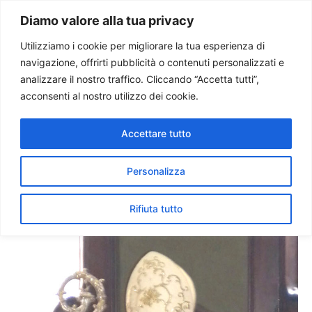
Paolo Ondarza
Diamo valore alla tua privacy
Utilizziamo i cookie per migliorare la tua esperienza di
navigazione, offrirti pubblicità o contenuti personalizzati e
Il patriarca Twal: cresce il
analizzare il nostro traffico. Cliccando “Accetta tutti”,
fanatismo religioso in Medio
acconsenti al nostro utilizzo dei cookie.
Oriente, non lasciateci soli!
Accettare tutto
Personalizza
Rifiuta tutto