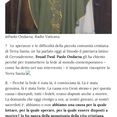
@Paolo Ondarza, Radio Vaticana
? Le speranze e le difficoltà della piccola comunità cristiana
di Terra Santa: ne ha parlato oggi al Sinodo il patriarca latino
di Gerusalemme,
Fouad Twal
.
Paolo Ondarza
gli ha chiesto
perché per trasmettere la fede al mondo contemporaneo –
come ha detto nel suo intervento – è importante riscoprire la
Terra Santa:
R. – Perché la fede è nata là, è cominciata là. Là è stata
genuina, là è stata forte. La causa era Gesù stesso e per questa
causa i discepoli, tutti i fedeli, erano disposti anche a morire.
La domanda che oggi rivolgo a noi, ai nostri giovani, ai nostri
sacerdoti è: abbiamo o non
abbiamo una causa per la quale
lottare, per la quale sperare, per la quale essere disposti a
morire? Io ho paura della monotonia della vita cristiana
.