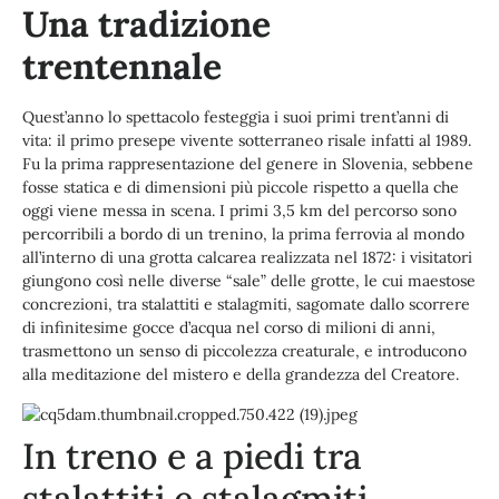
Una tradizione
trentennale
Quest’anno lo spettacolo festeggia i suoi primi trent’anni di
vita: il primo presepe vivente sotterraneo risale infatti al 1989.
Fu la prima rappresentazione del genere in Slovenia, sebbene
fosse statica e di dimensioni più piccole rispetto a quella che
oggi viene messa in scena. I primi 3,5 km del percorso sono
percorribili a bordo di un trenino, la prima ferrovia al mondo
all’interno di una grotta calcarea realizzata nel 1872: i visitatori
giungono così nelle diverse “sale” delle grotte, le cui maestose
concrezioni, tra stalattiti e stalagmiti, sagomate dallo scorrere
di infinitesime gocce d’acqua nel corso di milioni di anni,
trasmettono un senso di piccolezza creaturale, e introducono
alla meditazione del mistero e della grandezza del Creatore.
In treno e a piedi tra
stalattiti e stalagmiti