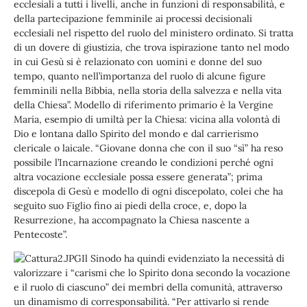
ecclesiali a tutti i livelli, anche in funzioni di responsabilità, e
della partecipazione femminile ai processi decisionali
ecclesiali nel rispetto del ruolo del ministero ordinato. Si tratta
di un dovere di giustizia, che trova ispirazione tanto nel modo
in cui Gesù si è relazionato con uomini e donne del suo
tempo, quanto nell’importanza del ruolo di alcune figure
femminili nella Bibbia, nella storia della salvezza e nella vita
della Chiesa”. Modello di riferimento primario è la Vergine
Maria, esempio di umiltà per la Chiesa: vicina alla volontà di
Dio e lontana dallo Spirito del mondo e dal carrierismo
clericale o laicale. “Giovane donna che con il suo “sì” ha reso
possibile l’Incarnazione creando le condizioni perché ogni
altra vocazione ecclesiale possa essere generata”; prima
discepola di Gesù e modello di ogni discepolato, colei che ha
seguito suo Figlio fino ai piedi della croce, e, dopo la
Resurrezione, ha accompagnato la Chiesa nascente a
Pentecoste”.
Il Sinodo ha quindi evidenziato la necessità di
valorizzare i “carismi che lo Spirito dona secondo la vocazione
e il ruolo di ciascuno” dei membri della comunità, attraverso
un dinamismo di corresponsabilità. “Per attivarlo si rende