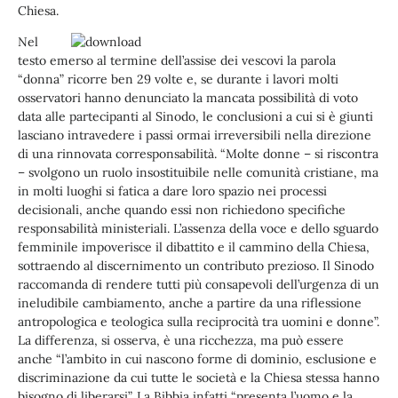
Chiesa.
Nel
testo emerso al termine dell’assise dei vescovi la parola
“donna” ricorre ben 29 volte e, se durante i lavori molti
osservatori hanno denunciato la mancata possibilità di voto
data alle partecipanti al Sinodo, le conclusioni a cui si è giunti
lasciano intravedere i passi ormai irreversibili nella direzione
di una rinnovata corresponsabilità. “Molte donne – si riscontra
– svolgono un ruolo insostituibile nelle comunità cristiane, ma
in molti luoghi si fatica a dare loro spazio nei processi
decisionali, anche quando essi non richiedono specifiche
responsabilità ministeriali. L’assenza della voce e dello sguardo
femminile impoverisce il dibattito e il cammino della Chiesa,
sottraendo al discernimento un contributo prezioso. Il Sinodo
raccomanda di rendere tutti più consapevoli dell’urgenza di un
ineludibile cambiamento, anche a partire da una riflessione
antropologica e teologica sulla reciprocità tra uomini e donne”.
La differenza, si osserva, è una ricchezza, ma può essere
anche “l’ambito in cui nascono forme di dominio, esclusione e
discriminazione da cui tutte le società e la Chiesa stessa hanno
bisogno di liberarsi”. La Bibbia infatti “presenta l’uomo e la