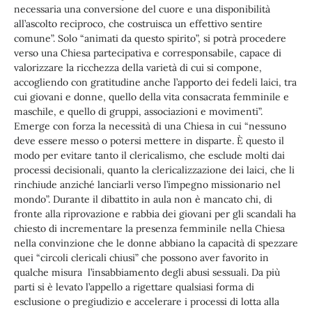
necessaria una conversione del cuore e una disponibilità
all’ascolto reciproco, che costruisca un effettivo sentire
comune”. Solo “animati da questo spirito”, si potrà procedere
verso una Chiesa partecipativa e corresponsabile, capace di
valorizzare la ricchezza della varietà di cui si compone,
accogliendo con gratitudine anche l’apporto dei fedeli laici, tra
cui giovani e donne, quello della vita consacrata femminile e
maschile, e quello di gruppi, associazioni e movimenti”.
Emerge con forza la necessità di una Chiesa in cui “nessuno
deve essere messo o potersi mettere in disparte. È questo il
modo per evitare tanto il clericalismo, che esclude molti dai
processi decisionali, quanto la clericalizzazione dei laici, che li
rinchiude anziché lanciarli verso l’impegno missionario nel
mondo”. Durante il dibattito in aula non è mancato chi, di
fronte alla riprovazione e rabbia dei giovani per gli scandali ha
chiesto di incrementare la presenza femminile nella Chiesa
nella convinzione che le donne abbiano la capacità di spezzare
quei “circoli clericali chiusi” che possono aver favorito in
qualche misura l’insabbiamento degli abusi sessuali. Da più
parti si è levato l’appello a rigettare qualsiasi forma di
esclusione o pregiudizio e accelerare i processi di lotta alla