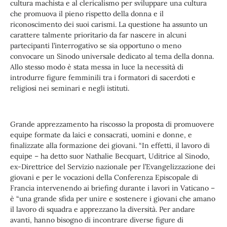
cultura machista e al clericalismo per sviluppare una cultura
che promuova il pieno rispetto della donna e il
riconoscimento dei suoi carismi. La questione ha assunto un
carattere talmente prioritario da far nascere in alcuni
partecipanti l’interrogativo se sia opportuno o meno
convocare un Sinodo universale dedicato al tema della donna.
Allo stesso modo è stata messa in luce la necessità di
introdurre figure femminili tra i formatori di sacerdoti e
religiosi nei seminari e negli istituti.
Grande apprezzamento ha riscosso la proposta di promuovere
equipe formate da laici e consacrati, uomini e donne, e
finalizzate alla formazione dei giovani. “In effetti, il lavoro di
equipe – ha detto suor Nathalie Becquart, Uditrice al Sinodo,
ex-Direttrice del Servizio nazionale per l’Evangelizzazione dei
giovani e per le vocazioni della Conferenza Episcopale di
Francia intervenendo ai briefing durante i lavori in Vaticano –
è “una grande sfida per unire e sostenere i giovani che amano
il lavoro di squadra e apprezzano la diversità. Per andare
avanti, hanno bisogno di incontrare diverse figure di