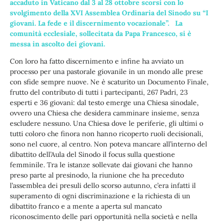
accaduto in Vaticano dal 3 al 28 ottobre scorsi con lo
svolgimento della XVI Assemblea Ordinaria del Sinodo su “I
giovani. La fede e il discernimento vocazionale”. La
comunità ecclesiale, sollecitata da Papa Francesco, si è
messa in ascolto dei giovani.
Con loro ha fatto discernimento e infine ha avviato un
processo per una pastorale giovanile in un mondo alle prese
con sfide sempre nuove. Ne è scaturito un Documento Finale,
frutto del contributo di tutti i partecipanti, 267 Padri, 23
esperti e 36 giovani: dal testo emerge una Chiesa sinodale,
ovvero una Chiesa che desidera camminare insieme, senza
escludere nessuno. Una Chiesa dove le periferie, gli ultimi o
tutti coloro che finora non hanno ricoperto ruoli decisionali,
sono nel cuore, al centro. Non poteva mancare all’interno del
dibattito dell’Aula del Sinodo il focus sulla questione
femminile. Tra le istanze sollevate dai giovani che hanno
preso parte al presinodo, la riunione che ha preceduto
l’assemblea dei presuli dello scorso autunno, c’era infatti il
superamento di ogni discriminazione e la richiesta di un
dibattito franco e a mente a aperta sul mancato
riconoscimento delle pari opportunità nella società e nella