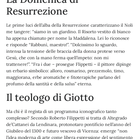
Resurrezione
Le prime luci dell’alba della Resurrezione caratterizzano il Noli
me tangere: “siamo in un giardino. Il Risorto vestito di bianco
ha appena chiamato per nome la Maddalena. Lei lo riconosce
e risponde “Rabbunì, maestro!”. “Dolcissimo lo sguardo,
intensa la tensione delle braccia della donna protese verso
Gesù, che con la mano ferma quell’impeto: non mi
trattenere!”. “Fra i due – prosegue Flippetti – il pittore dipinge
un erbario simbolico: alloro, rosmarino, prezzemolo, timo,
maggiorana, erbe aromatiche e fitoterapiche parlano del
profumo della santità e della
salus
” eterna.
Il teologo di Giotto
Ma chi è il regista di un programma iconografico tanto
complesso? Secondo Roberto Filippetti si tratta di Altegrado
de’Cattanei da Lendinara, protonotaro pontificio nell’anno del
Giubileo del 1300 e futuro vescovo di Vicenza: emerge “non
l’idea moderna di arte come libera espressione del sentimento