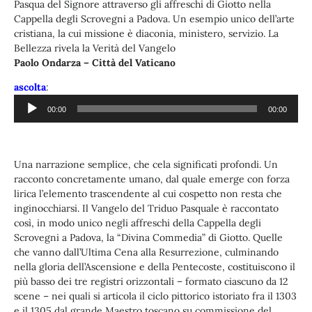
Pasqua del Signore attraverso gli affreschi di Giotto nella
Cappella degli Scrovegni a Padova. Un esempio unico dell’arte
cristiana, la cui missione è diaconia, ministero, servizio. La
Bellezza rivela la Verità del Vangelo
Paolo Ondarza – Città del Vaticano
Audio
ascolta
:
Player
00:00
00:00
Una narrazione semplice, che cela significati profondi. Un
racconto concretamente umano, dal quale emerge con forza
lirica l’elemento trascendente al cui cospetto non resta che
inginocchiarsi. Il Vangelo del Triduo Pasquale è raccontato
così, in modo unico negli affreschi della Cappella degli
Scrovegni a Padova, la “Divina Commedia” di Giotto. Quelle
che vanno dall’Ultima Cena alla Resurrezione, culminando
nella gloria dell’Ascensione e della Pentecoste, costituiscono il
più basso dei tre registri orizzontali – formato ciascuno da 12
scene – nei quali si articola il ciclo pittorico istoriato fra il 1303
e il 1305 dal grande Maestro toscano su commissione del