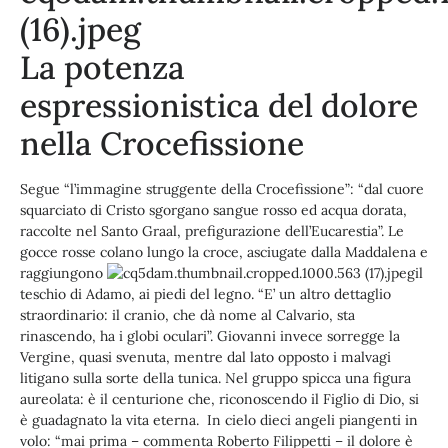
La potenza
espressionistica del dolore
nella Crocefissione
Segue “l’immagine struggente della Crocefissione”: “dal cuore
squarciato di Cristo sgorgano sangue rosso ed acqua dorata,
raccolte nel Santo Graal, prefigurazione dell’Eucarestia”. Le
gocce rosse colano lungo la croce, asciugate dalla Maddalena e
raggiungono
il
teschio di Adamo, ai piedi del legno. “E’ un altro dettaglio
straordinario: il cranio, che dà nome al Calvario, sta
rinascendo, ha i globi oculari”. Giovanni invece sorregge la
Vergine, quasi svenuta, mentre dal lato opposto i malvagi
litigano sulla sorte della tunica. Nel gruppo spicca una figura
aureolata: è il centurione che, riconoscendo il Figlio di Dio, si
è guadagnato la vita eterna. In cielo dieci angeli piangenti in
volo: “mai prima – commenta Roberto Filippetti – il dolore è