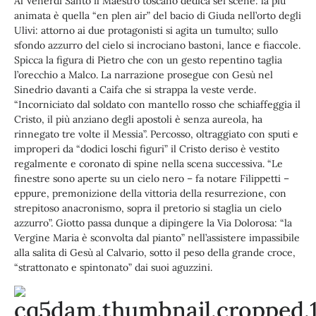
Al Venerdì Santo il Maestro toscano dedica sei scene: la più
animata è quella “en plen air” del bacio di Giuda nell’orto degli
Ulivi: attorno ai due protagonisti si agita un tumulto; sullo
sfondo azzurro del cielo si incrociano bastoni, lance e fiaccole.
Spicca la figura di Pietro che con un gesto repentino taglia
l’orecchio a Malco. La narrazione prosegue con Gesù nel
Sinedrio davanti a Caifa che si strappa la veste verde.
“Incorniciato dal soldato con mantello rosso che schiaffeggia il
Cristo, il più anziano degli apostoli è senza aureola, ha
rinnegato tre volte il Messia”. Percosso, oltraggiato con sputi e
improperi da “dodici loschi figuri” il Cristo deriso è vestito
regalmente e coronato di spine nella scena successiva. “Le
finestre sono aperte su un cielo nero – fa notare Filippetti –
eppure, premonizione della vittoria della resurrezione, con
strepitoso anacronismo, sopra il pretorio si staglia un cielo
azzurro”. Giotto passa dunque a dipingere la Via Dolorosa: “la
Vergine Maria è sconvolta dal pianto” nell’assistere impassibile
alla salita di Gesù al Calvario, sotto il peso della grande croce,
“strattonato e spintonato” dai suoi aguzzini.