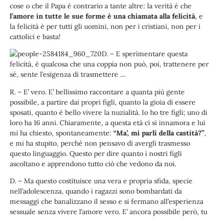
cose o che il Papa è contrario a tante altre: la verità è che
l’amore in tutte le sue forme è una chiamata alla felicità
, e
la felicità è per tutti gli uomini, non per i cristiani, non per i
cattolici e basta!
D. – E sperimentare questa
felicità, è qualcosa che una coppia non può, poi, trattenere per
sé, sente l’esigenza di trasmettere …
R. – E’ vero. E’ bellissimo raccontare a quanta più gente
possibile, a partire dai propri figli, quanto la gioia di essere
sposati, quanto è bello vivere la nuzialità. Io ho tre figli; uno di
loro ha 16 anni. Chiaramente, a questa età ci si innamora e lui
mi ha chiesto, spontaneamente:
“Ma’, mi parli della castità?”
,
e mi ha stupito, perché non pensavo di avergli trasmesso
questo linguaggio. Questo per dire quanto i nostri figli
ascoltano e apprendono tutto ciò che vedono da noi.
D. – Ma questo costituisce una vera e propria sfida, specie
nell’adolescenza, quando i ragazzi sono bombardati da
messaggi che banalizzano il sesso e si fermano all’esperienza
sessuale senza vivere l’amore vero. E’ ancora possibile però, tu