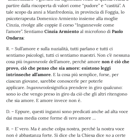
partire dalla riscoperta di valori come “pudore” e “castità”. A
tale scopo da anni a Manfredonia, in provincia di Foggia, lo
psicoterapeuta Domenico Armiento insieme alla moglie
Cinzia, rivolge alle coppie il corso “Ingannevole come
l’amore”. Sentiamo
Cinzia Armiento
al microfono di
Paolo
Ondarza
:
R. – Sull’amore e sulla nuzialità, tutti parlano e tutti ci
sentiamo psicologi, tutti ci sentiamo maestri. Non c’è nessuna
cosa più
ingannevole
dell’amore, perché amore
non è ciò che
provo, ciò che penso che sia amore: esistono leggi
intrinseche all’amore
. E la cosa più semplice, forse, per
ciascun giovane, sarebbe conoscerle per poterle
applicare.
Ingannevole
significa prendere in giro qualcuno:
sono io che vengo preso in giro da ciò che gli altri ritengono
che sia amore. E amore invece non è.
D. – Eppure, questi inganni sono predicati anche ad alta voce
dai mass media come forme di
vero
amore …
R. – E’ vero. Ma è anche colpa nostra, perché la nostra voce
non è abbastanza forte. Si dice che la Chiesa dice
no
a certe