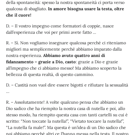
della spontaneità: spesso la nostra spontaneità ci porta verso
qualcosa di sbagliato.
In amore bisogna usare la testa, oltre
che il cuore!
D. – Il vostro impegno come formatori di coppie, nasce
dall’esperienza che voi per primi avete fatto …
R. – Sì. Non vogliamo insegnare qualcosa perché ci riteniamo
migliori ma semplicemente perché abbiamo imparato dalla
nostra esperienza.
Abbiamo avuto quattro anni di
fidanzamento – grazie a Dio, casto
: grazie a Dio e grazie
all’impegno che ci abbiamo messo! Ma abbiamo scoperto la
bellezza di questa realtà, di questo cammino.
D. – Castità non vuol dire essere bigotti e rifiutare la sessualità
…
R. – Assolutamente! A volte qualcuno pensa che abbiamo un
Dio sadico che ha riempito la nostra casa di nutella e poi, allo
stesso modo, ha riempito questa casa con tanti cartelli su cui è
scritto: “Non toccate la nutella!”, “Vietato toccare la nutella!”,
“La nutella fa male!”. Ma questa è un’idea di un Dio sadico che
noi abbiamo perché altri ce l’hanno messa nella testa. Il nostro