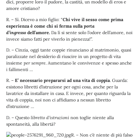
dici, proporre loro il pudore, la castità, un modello di eros e
amore cristiano?
R. – Sì. Dicevo a mio figlio: “
Chi vive il sesso come prima
esperienza è come chi si ferma sulla
porta
d’ingresso
dell’amore.
Da lì si sente solo l’odore dell’amore, noi
invece siamo fatti per viverlo in pienezza!”.
D. – Cinzia, oggi tante coppie rinunciano al matrimonio, quasi
paralizzate nel desiderio di riuscire in un progetto di vita
insieme
per sempre
. Aumentano le convivenze e spesso anche
i fallimenti …
R. –
E’ necessario prepararsi ad una vita di coppia
. Guarda:
esistono libretti d’istruzione per ogni cosa, anche per la
lavatrice da installare in casa. E invece, per quanto riguarda la
vita di coppia, noi non ci affidiamo a nessun libretto
d’istruzione …
D. – Questo
libretto d’istruzioni
non toglie niente alla
spontaneità, alla libertà?
R. – Non c’è niente di più falso