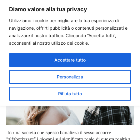
Paolo Ondarza
Diamo valore alla tua privacy
Utilizziamo i cookie per migliorare la tua esperienza di
navigazione, offrirti pubblicità o contenuti personalizzati e
Il vero alfabeto del sesso
analizzare il nostro traffico. Cliccando “Accetta tutti”,
acconsenti al nostro utilizzo dei cookie.
Accettare tutto
Personalizza
Rifiuta tutto
In una società che spesso banalizza il sesso occorre
“alfabetizzare” i giovani sul significato reale di questa realtà a