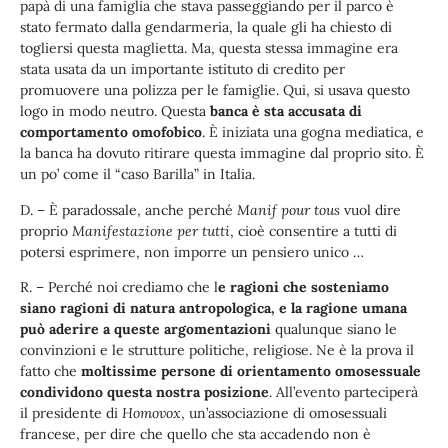
papà di una famiglia che stava passeggiando per il parco è
stato fermato dalla gendarmeria, la quale gli ha chiesto di
togliersi questa maglietta. Ma, questa stessa immagine era
stata usata da un importante istituto di credito per
promuovere una polizza per le famiglie. Qui, si usava questo
logo in modo neutro. Questa
banca è sta accusata di
comportamento omofobico
. È iniziata una gogna mediatica, e
la banca ha dovuto ritirare questa immagine dal proprio sito. È
un po’ come il “caso Barilla” in Italia.
D. – È paradossale, anche perché
Manif pour tous
vuol dire
proprio
Manifestazione per tutti
, cioè consentire a tutti di
potersi esprimere, non imporre un pensiero unico …
R. – Perché noi crediamo che l
e ragioni che sosteniamo
siano ragioni di natura antropologica, e la ragione umana
può aderire a queste argomentazioni
qualunque siano le
convinzioni e le strutture politiche, religiose. Ne è la prova il
fatto che
moltissime persone di orientamento omosessuale
condividono questa nostra posizione
. All’evento parteciperà
il presidente di
Homovox
, un’associazione di omosessuali
francese, per dire che quello che sta accadendo non è