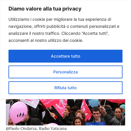
Paolo Ondarza
Diamo valore alla tua privacy
Utilizziamo i cookie per migliorare la tua esperienza di
navigazione, offrirti pubblicità o contenuti personalizzati e
In piazza per la libertà, il
analizzare il nostro traffico. Cliccando “Accetta tutti”,
matrimonio e la famiglia
acconsenti al nostro utilizzo dei cookie.
Accettare tutto
Personalizza
Rifiuta tutto
@Paolo Ondarza, Radio Vaticana