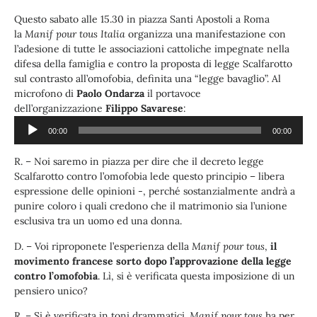
Questo sabato alle 15.30 in piazza Santi Apostoli a Roma
la
Manif pour tous Italia
organizza una manifestazione con
l’adesione di tutte le associazioni cattoliche impegnate nella
difesa della famiglia e contro la proposta di legge Scalfarotto
sul contrasto all’omofobia, definita una “legge bavaglio”. Al
microfono di
Paolo Ondarza
il portavoce
Audio
dell’organizzazione
Filippo Savarese
:
Player
00:00
00:00
R. – Noi saremo in piazza per dire che il decreto legge
Scalfarotto contro l’omofobia lede questo principio – libera
espressione delle opinioni -, perché sostanzialmente andrà a
punire coloro i quali credono che il matrimonio sia l’unione
esclusiva tra un uomo ed una donna.
D. – Voi riproponete l’esperienza della
Manif pour tous
,
il
movimento francese sorto dopo l’approvazione della legge
contro l’omofobia
. Lì, si è verificata questa imposizione di un
pensiero unico?
R. – Si è verificata in toni drammatici.
Manif pour tous
ha per